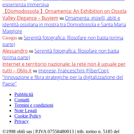
esperienza immersiva
【Domodossola 】Ornamenta: An Exhibition on Ossola
Valley Elegance – Buyjem
Ornamenta: gioielli, abiti e
su
identità ossolana in mostra tra Domodossola e Santa Maria
Maggiore
Serenità fotografica: filosofare non basta (prima
Giorgio
su
parte)
Alessandro
Serenità fotografica: filosofare non basta
su
(prima parte)
Internet e territorio nazionale: la rete non è uguale per
tutti – Oblo.it
Imprese, Franceschini (FiberCop):
su
"Innovazione e fibra strategiche per la digitalizzazione del
Paese"
Pubblicità
Contatti
Termini e condizioni
Note Legali
Cookie Policy
Privacy
©1998 oblò sas | P.IVA 07558480013 | trib. torino n. 5185 del