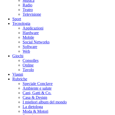
Musica
Radio
Teatro
Televisione
Sport
Tecnologia
Applicazioni
Hardware
Mobile
Social Networks
Software
Web
Giochi
Consolles
Online
Tavolo
Viaggi
Rubriche
Speciale Conclave
Ambiente e salute
Cani, Gatti & Co.
Casa & Design
I migliori album del mondo
La dietologa
Moda & Motori