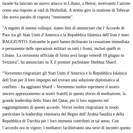
Israele ha lanciato un nuovo attacco in Libano, a Beirut, motivando l’azione
come una risposta ai raid di Hezbollah. A stretto giro la reazione di Teheran
che aveva paralto di risposta “imminente”.
“A seguito di intensi colloqui, siamo lieti di annunciare che l’Accordo di
Pace tra gli Stati Uniti d’America e la Repubblica Islamica dell’Iran è stato
RAGGIUNTO. Entrambe le parti hanno dichiarato la cessazione immediata
e permanente delle operazioni militari su tutti i fronti, inclusi quelli in
Libano. La cerimonia ufficiale di firma avrà luogo venerdì 19 giugno in
Svizzera”, ha annunciato su X il premier pachistano Shehbaz Sharif.
“Vorremmo ringraziare gli Stati Uniti d’America e la Repubblica Islamica
dell’Iran per il loro impegno nel trovare una soluzione diplomatica al
conflitto – ha aggiunto Sharif – Vorremmo inoltre esprimere il nostro
sincero apprezzamento ai nostri fratelli in questo sforzo di mediazione, la
grande leadership dello Stato del Qatar, per il loro supporto nel
raggiungimento di questo accordo. Vorrei inoltre ringraziare in modo
particolare la leadership visionaria del Regno dell’Arabia Saudita e della
Repubblica di Turchia per i loro immensi contributi in tal senso. Con
l’accordo ora in vigore, i mediatori faciliteranno una serie di incontri questa