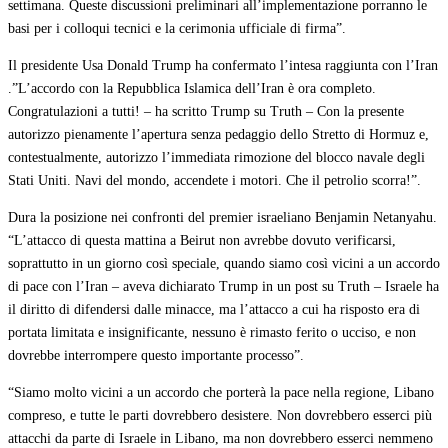
settimana. Queste discussioni preliminari all’implementazione porranno le
basi per i colloqui tecnici e la cerimonia ufficiale di firma”.
Il presidente Usa Donald Trump ha confermato l’intesa raggiunta con l’Iran
.”L’accordo con la Repubblica Islamica dell’Iran è ora completo.
Congratulazioni a tutti! – ha scritto Trump su Truth – Con la presente
autorizzo pienamente l’apertura senza pedaggio dello Stretto di Hormuz e,
contestualmente, autorizzo l’immediata rimozione del blocco navale degli
Stati Uniti. Navi del mondo, accendete i motori. Che il petrolio scorra!”.
Dura la posizione nei confronti del premier israeliano Benjamin Netanyahu.
“L’attacco di questa mattina a Beirut non avrebbe dovuto verificarsi,
soprattutto in un giorno così speciale, quando siamo così vicini a un accordo
di pace con l’Iran – aveva dichiarato Trump in un post su Truth – Israele ha
il diritto di difendersi dalle minacce, ma l’attacco a cui ha risposto era di
portata limitata e insignificante, nessuno è rimasto ferito o ucciso, e non
dovrebbe interrompere questo importante processo”.
“Siamo molto vicini a un accordo che porterà la pace nella regione, Libano
compreso, e tutte le parti dovrebbero desistere. Non dovrebbero esserci più
attacchi da parte di Israele in Libano, ma non dovrebbero esserci nemmeno