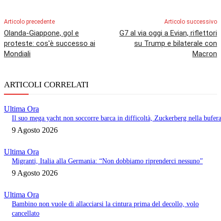
Articolo precedente
Articolo successivo
Olanda-Giappone, gol e
G7 al via oggi a Evian, riflettori
proteste: cos'è successo ai
su Trump e bilaterale con
Mondiali
Macron
ARTICOLI CORRELATI
Ultima Ora
Il suo mega yacht non soccorre barca in difficoltà, Zuckerberg nella bufer
9 Agosto 2026
Ultima Ora
Migranti, Italia alla Germania: “Non dobbiamo riprenderci nessuno”
9 Agosto 2026
Ultima Ora
Bambino non vuole di allacciarsi la cintura prima del decollo, volo
cancellato