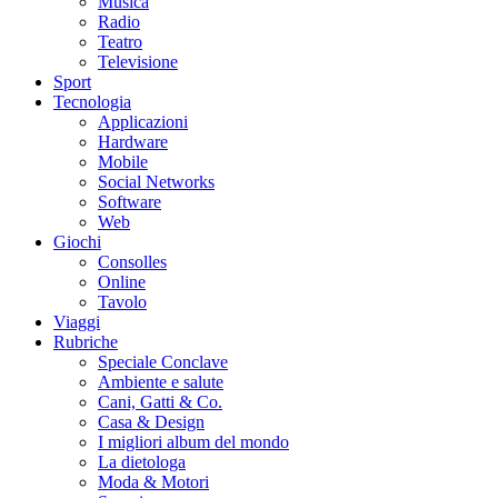
Musica
Radio
Teatro
Televisione
Sport
Tecnologia
Applicazioni
Hardware
Mobile
Social Networks
Software
Web
Giochi
Consolles
Online
Tavolo
Viaggi
Rubriche
Speciale Conclave
Ambiente e salute
Cani, Gatti & Co.
Casa & Design
I migliori album del mondo
La dietologa
Moda & Motori