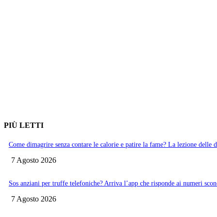
PIÙ LETTI
Come dimagrire senza contare le calorie e patire la fame? La lezione delle d
7 Agosto 2026
Sos anziani per truffe telefoniche? Arriva l’app che risponde ai numeri scon
7 Agosto 2026