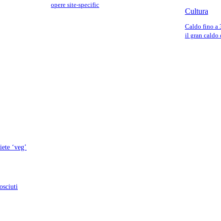
opere site-specific
Cultura
Caldo fino a 
il gran caldo
iete ‘veg’
osciuti