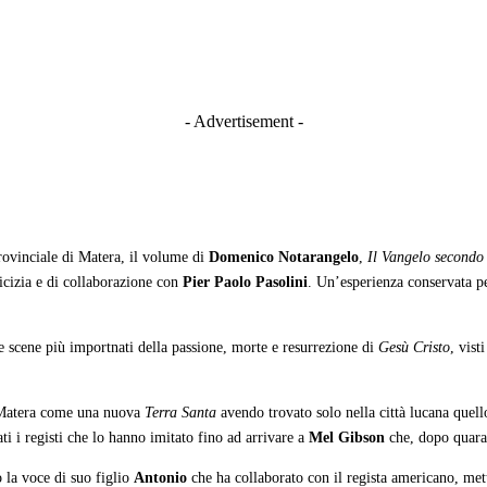
- Advertisement -
rovinciale di Matera, il volume di
Domenico Notarangelo
,
Il Vangelo secondo
icizia e di collaborazione con
Pier Paolo Pasolini
. Un’esperienza conservata pe
le scene più importnati della passione, morte e resurrezione di
Gesù Cristo
, vist
di Matera come una nuova
Terra Santa
avendo trovato solo nella città lucana quel
ati i registi che lo hanno imitato fino ad arrivare a
Mel Gibson
che, dopo quara
 la voce di suo figlio
Antonio
che ha collaborato con il regista americano, me