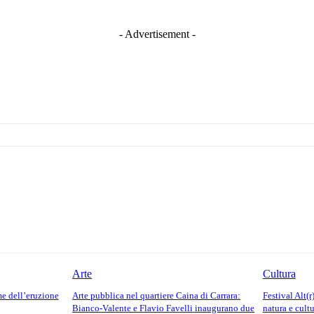
- Advertisement -
Arte
Cultura
me dell’eruzione
Arte pubblica nel quartiere Caina di Carrara:
Festival Alt(r
Bianco-Valente e Flavio Favelli inaugurano due
natura e cult