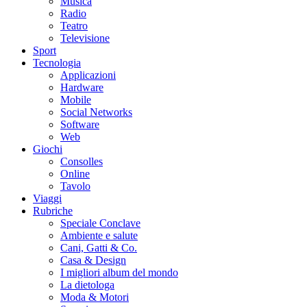
Musica
Radio
Teatro
Televisione
Sport
Tecnologia
Applicazioni
Hardware
Mobile
Social Networks
Software
Web
Giochi
Consolles
Online
Tavolo
Viaggi
Rubriche
Speciale Conclave
Ambiente e salute
Cani, Gatti & Co.
Casa & Design
I migliori album del mondo
La dietologa
Moda & Motori