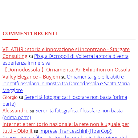
COMMENTI RECENTI
VELATHRI: storia e innovazione si incontrano - Stargate
Consulting
Pisa, all’Acropoli di Volterra la storia diventa
su
esperienza immersiva
【Domodossola 】Ornamenta: An Exhibition on Ossola
Valley Elegance – Buyjem
Ornamenta: gioielli, abiti e
su
identità ossolana in mostra tra Domodossola e Santa Maria
Maggiore
Serenità fotografica: filosofare non basta (prima
Giorgio
su
parte)
Alessandro
Serenità fotografica: filosofare non basta
su
(prima parte)
Internet e territorio nazionale: la rete non è uguale per
tutti – Oblo.it
Imprese, Franceschini (FiberCop):
su
"Innovazione e fibra strategiche per la digitalizzazione del