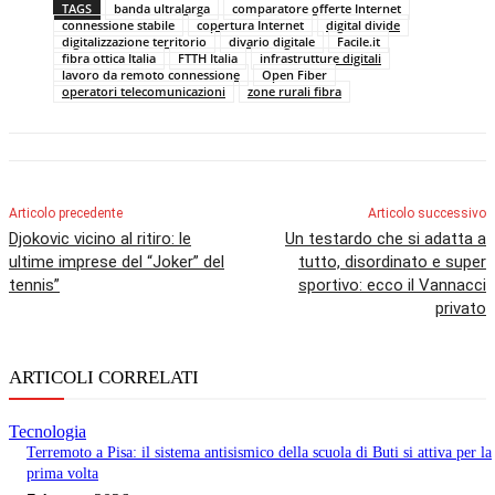
TAGS
banda ultralarga
comparatore offerte Internet
connessione stabile
copertura Internet
digital divide
digitalizzazione territorio
divario digitale
Facile.it
fibra ottica Italia
FTTH Italia
infrastrutture digitali
lavoro da remoto connessione
Open Fiber
operatori telecomunicazioni
zone rurali fibra
Articolo precedente
Articolo successivo
Djokovic vicino al ritiro: le
Un testardo che si adatta a
ultime imprese del “Joker” del
tutto, disordinato e super
tennis”
sportivo: ecco il Vannacci
privato
ARTICOLI CORRELATI
Tecnologia
Terremoto a Pisa: il sistema antisismico della scuola di Buti si attiva per la
prima volta