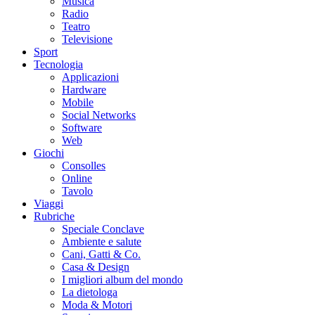
Musica
Radio
Teatro
Televisione
Sport
Tecnologia
Applicazioni
Hardware
Mobile
Social Networks
Software
Web
Giochi
Consolles
Online
Tavolo
Viaggi
Rubriche
Speciale Conclave
Ambiente e salute
Cani, Gatti & Co.
Casa & Design
I migliori album del mondo
La dietologa
Moda & Motori