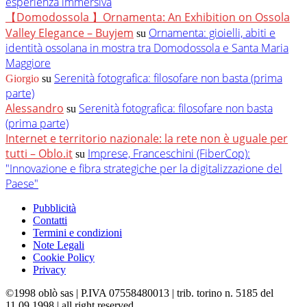
esperienza immersiva
【Domodossola 】Ornamenta: An Exhibition on Ossola
Valley Elegance – Buyjem
Ornamenta: gioielli, abiti e
su
identità ossolana in mostra tra Domodossola e Santa Maria
Maggiore
Serenità fotografica: filosofare non basta (prima
Giorgio
su
parte)
Alessandro
Serenità fotografica: filosofare non basta
su
(prima parte)
Internet e territorio nazionale: la rete non è uguale per
tutti – Oblo.it
Imprese, Franceschini (FiberCop):
su
"Innovazione e fibra strategiche per la digitalizzazione del
Paese"
Pubblicità
Contatti
Termini e condizioni
Note Legali
Cookie Policy
Privacy
©1998 oblò sas | P.IVA 07558480013 | trib. torino n. 5185 del
11.09.1998 | all right reserved