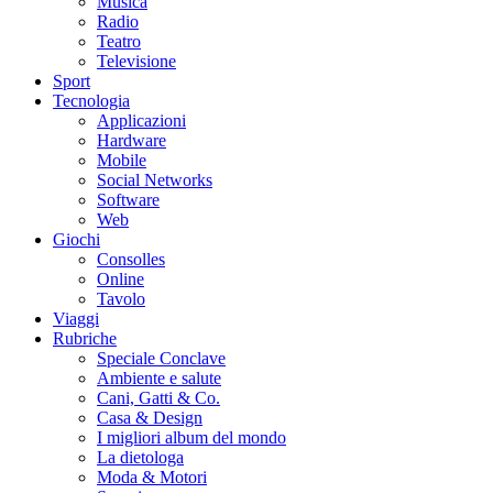
Musica
Radio
Teatro
Televisione
Sport
Tecnologia
Applicazioni
Hardware
Mobile
Social Networks
Software
Web
Giochi
Consolles
Online
Tavolo
Viaggi
Rubriche
Speciale Conclave
Ambiente e salute
Cani, Gatti & Co.
Casa & Design
I migliori album del mondo
La dietologa
Moda & Motori