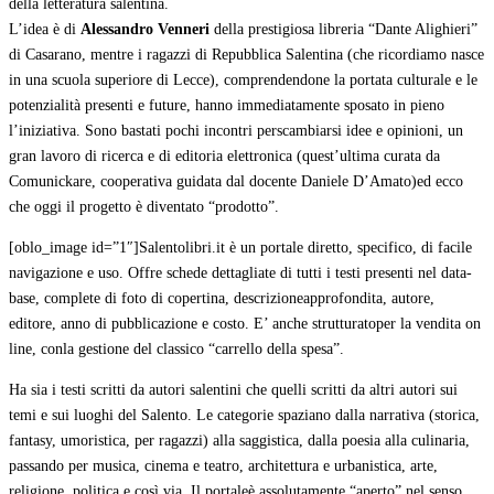
della letteratura salentina.
L’idea è di
Alessandro Venneri
della prestigiosa libreria “Dante Alighieri”
di Casarano, mentre i ragazzi di Repubblica Salentina (che ricordiamo nasce
in una scuola superiore di Lecce), comprendendone la portata culturale e le
potenzialità presenti e future, hanno immediatamente sposato in pieno
l’iniziativa. Sono bastati pochi incontri perscambiarsi idee e opinioni, un
gran lavoro di ricerca e di editoria elettronica (quest’ultima curata da
Comunickare, cooperativa guidata dal docente Daniele D’Amato)ed ecco
che oggi il progetto è diventato “prodotto”.
[oblo_image id=”1″]Salentolibri.it è un portale diretto, specifico, di facile
navigazione e uso. Offre schede dettagliate di tutti i testi presenti nel data-
base, complete di foto di copertina, descrizioneapprofondita, autore,
editore, anno di pubblicazione e costo. E’ anche strutturatoper la vendita on
line, conla gestione del classico “carrello della spesa”.
Ha sia i testi scritti da autori salentini che quelli scritti da altri autori sui
temi e sui luoghi del Salento. Le categorie spaziano dalla narrativa (storica,
fantasy, umoristica, per ragazzi) alla saggistica, dalla poesia alla culinaria,
passando per musica, cinema e teatro, architettura e urbanistica, arte,
religione, politica e così via. Il portaleè assolutamente “aperto” nel senso