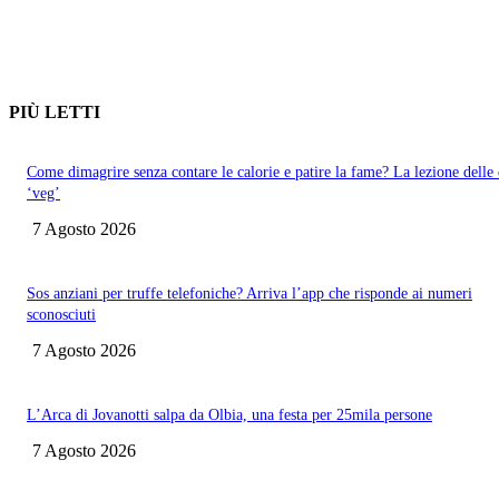
PIÙ LETTI
Come dimagrire senza contare le calorie e patire la fame? La lezione delle 
‘veg’
7 Agosto 2026
Sos anziani per truffe telefoniche? Arriva l’app che risponde ai numeri
sconosciuti
7 Agosto 2026
L’Arca di Jovanotti salpa da Olbia, una festa per 25mila persone
7 Agosto 2026