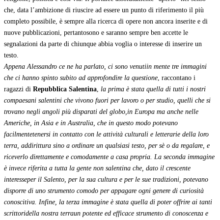
che, data l’ambizione di riuscire ad essere un punto di riferimento il più
completo possibile, è sempre alla ricerca di opere non ancora inserite e di
nuove pubblicazioni, pertantosono e saranno sempre ben accette le
segnalazioni da parte di chiunque abbia voglia o interesse di inserire un
testo.
Appena Alessandro ce ne ha parlato, ci sono venutiin mente tre immagini
che ci hanno spinto subito ad approfondire la questione
, raccontano i
ragazzi di
Repubblica Salentina
,
la prima è stata quella di tutti i nostri
compaesani salentini che vivono fuori per lavoro o per studio, quelli che si
trovano negli angoli più disparati del globo,in Europa ma anche nelle
Americhe, in Asia e in Australia, che in questo modo potevano
facilmentetenersi in contatto con le attività culturali e letterarie della loro
terra, addirittura sino a ordinare un qualsiasi testo, per sè o da regalare, e
riceverlo direttamente e comodamente a casa propria. La seconda immagine
è invece riferita a tutta la gente non salentina che, dato il crescente
interesseper il Salento, per la sua cultura e per le sue tradizioni, potevano
disporre di uno strumento comodo per appagare ogni genere di curiosità
conoscitiva. Infine, la terza immagine è stata quella di poter offrire ai tanti
scrittoridella nostra terraun potente ed efficace strumento di conoscenza e