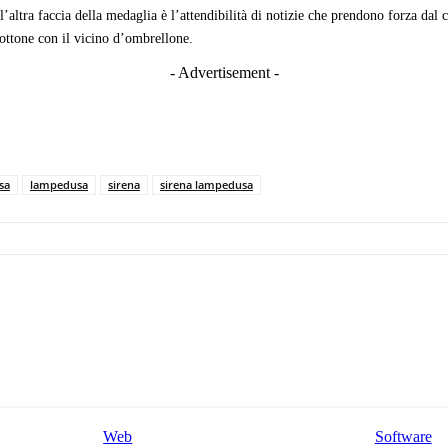
altra faccia della medaglia è l’attendibilità di notizie che prendono forza dal ch
 bottone con il vicino d’ombrellone.
- Advertisement -
sa
lampedusa
sirena
sirena lampedusa
Web
Software