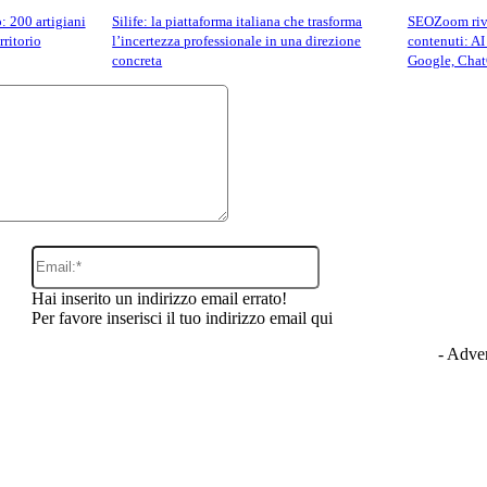
 200 artigiani
Silife: la piattaforma italiana che trasforma
SEOZoom rivo
rritorio
l’incertezza professionale in una direzione
contenuti: AI
concreta
Google, Chat
Commento:
Email:*
Hai inserito un indirizzo email errato!
Per favore inserisci il tuo indirizzo email qui
- Adver