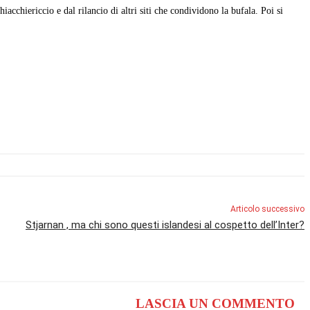
iacchiericcio e dal rilancio di altri siti che condividono la bufala. Poi si
Articolo successivo
Stjarnan , ma chi sono questi islandesi al cospetto dell’Inter?
LASCIA UN COMMENTO