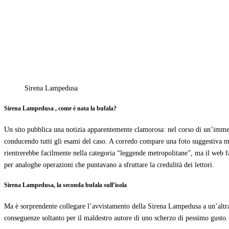
Sirena Lampedusa
Sirena Lampedusa , come è nata la bufala?
Un sito pubblica una notizia apparentemente clamorosa: nel corso di un’immers
conducendo tutti gli esami del caso. A corredo compare una foto suggestiva ma
rientrerebbe facilmente nella categoria “leggende metropolitane”, ma il web fa
per analoghe operazioni che puntavano a sfruttare la credulità dei lettori.
Sirena Lampedusa, la seconda bufala sull’isola
Ma è sorprendente collegare l’avvistamento della Sirena Lampedusa a un’altra b
conseguenze soltanto per il maldestro autore di uno scherzo di pessimo gusto. 