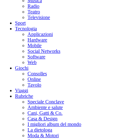
Musica
Radio
Teatro
Televisione
Sport
Tecnologia
Applicazioni
Hardware
Mobile
Social Networks
Software
Web
Giochi
Consolles
Online
Tavolo
Viaggi
Rubriche
Speciale Conclave
Ambiente e salute
Cani, Gatti & Co.
Casa & Design
I migliori album del mondo
La dietologa
Moda & Motori