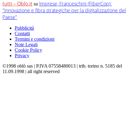
tutti – Oblo.it
Imprese, Franceschini (FiberCop):
su
"Innovazione e fibra strategiche per la digitalizzazione del
Paese"
Pubblicità
Contatti
Termini e condizioni
Note Legali
Cookie Policy
Privacy
©1998 oblò sas | P.IVA 07558480013 | trib. torino n. 5185 del
11.09.1998 | all right reserved