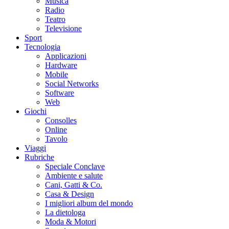
Musica
Radio
Teatro
Televisione
Sport
Tecnologia
Applicazioni
Hardware
Mobile
Social Networks
Software
Web
Giochi
Consolles
Online
Tavolo
Viaggi
Rubriche
Speciale Conclave
Ambiente e salute
Cani, Gatti & Co.
Casa & Design
I migliori album del mondo
La dietologa
Moda & Motori