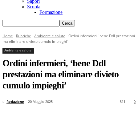
Sapori
Scuola
Formazione
Home
Rubriche
Ambiente e salute
Ordini infermieri, 'bene Ddl prestazioni
ma eliminare divieto cumulo impieghi'
Ambiente e salute
Ordini infermieri, ‘bene Ddl
prestazioni ma eliminare divieto
cumulo impieghi’
di
Redazione
20 Maggio 2025
311
0