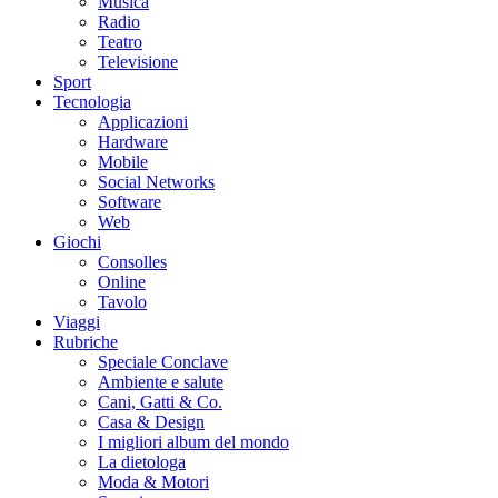
Musica
Radio
Teatro
Televisione
Sport
Tecnologia
Applicazioni
Hardware
Mobile
Social Networks
Software
Web
Giochi
Consolles
Online
Tavolo
Viaggi
Rubriche
Speciale Conclave
Ambiente e salute
Cani, Gatti & Co.
Casa & Design
I migliori album del mondo
La dietologa
Moda & Motori