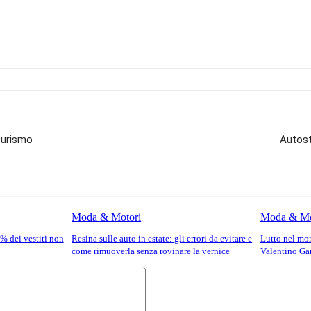
turismo
Autostr
Moda & Motori
Moda & Mo
80% dei vestiti non
Resina sulle auto in estate: gli errori da evitare e
Lutto nel mo
come rimuoverla senza rovinare la vernice
Valentino Ga
Commento: