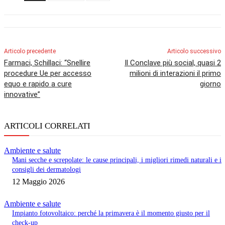
Articolo precedente
Articolo successivo
Farmaci, Schillaci: “Snellire
Il Conclave più social, quasi 2
procedure Ue per accesso
milioni di interazioni il primo
equo e rapido a cure
giorno
innovative”
ARTICOLI CORRELATI
Ambiente e salute
Mani secche e screpolate: le cause principali, i migliori rimedi naturali e i
consigli dei dermatologi
12 Maggio 2026
Ambiente e salute
Impianto fotovoltaico: perché la primavera è il momento giusto per il
check-up