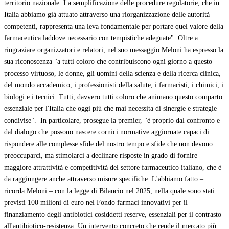
territorio nazionale. La semplificazione delle procedure regolatorie, che in
Italia abbiamo già attuato attraverso una riorganizzazione delle autorità
competenti, rappresenta una leva fondamentale per portare quel valore della
farmaceutica laddove necessario con tempistiche adeguate". Oltre a
ringraziare organizzatori e relatori, nel suo messaggio Meloni ha espresso la
sua riconoscenza "a tutti coloro che contribuiscono ogni giorno a questo
processo virtuoso, le donne, gli uomini della scienza e della ricerca clinica,
del mondo accademico, i professionisti della salute, i farmacisti, i chimici, i
biologi e i tecnici. Tutti, davvero tutti coloro che animano questo comparto
essenziale per l'Italia che oggi più che mai necessita di sinergie e strategie
condivise". In particolare, prosegue la premier, "è proprio dal confronto e
dal dialogo che possono nascere cornici normative aggiornate capaci di
rispondere alle complesse sfide del nostro tempo e sfide che non devono
preoccuparci, ma stimolarci a declinare risposte in grado di fornire
maggiore attrattività e competitività del settore farmaceutico italiano, che è
da raggiungere anche attraverso misure specifiche. L'abbiamo fatto –
ricorda Meloni – con la legge di Bilancio nel 2025, nella quale sono stati
previsti 100 milioni di euro nel Fondo farmaci innovativi per il
finanziamento degli antibiotici cosiddetti reserve, essenziali per il contrasto
all'antibiotico-resistenza. Un intervento concreto che rende il mercato più