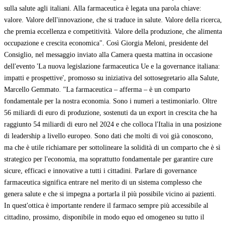
sulla salute agli italiani. Alla farmaceutica è legata una parola chiave:
valore. Valore dell'innovazione, che si traduce in salute. Valore della ricerca,
che premia eccellenza e competitività. Valore della produzione, che alimenta
occupazione e crescita economica". Così Giorgia Meloni, presidente del
Consiglio, nel messaggio inviato alla Camera questa mattina in occasione
dell'evento 'La nuova legislazione farmaceutica Ue e la governance italiana:
impatti e prospettive', promosso su iniziativa del sottosegretario alla Salute,
Marcello Gemmato. "La farmaceutica – afferma – è un comparto
fondamentale per la nostra economia. Sono i numeri a testimoniarlo. Oltre
56 miliardi di euro di produzione, sostenuti da un export in crescita che ha
raggiunto 54 miliardi di euro nel 2024 e che colloca l'Italia in una posizione
di leadership a livello europeo. Sono dati che molti di voi già conoscono,
ma che è utile richiamare per sottolineare la solidità di un comparto che è sì
strategico per l'economia, ma soprattutto fondamentale per garantire cure
sicure, efficaci e innovative a tutti i cittadini. Parlare di governance
farmaceutica significa entrare nel merito di un sistema complesso che
genera salute e che si impegna a portarla il più possibile vicino ai pazienti.
In quest'ottica è importante rendere il farmaco sempre più accessibile al
cittadino, prossimo, disponibile in modo equo ed omogeneo su tutto il