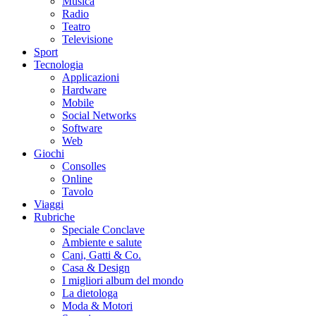
Musica
Radio
Teatro
Televisione
Sport
Tecnologia
Applicazioni
Hardware
Mobile
Social Networks
Software
Web
Giochi
Consolles
Online
Tavolo
Viaggi
Rubriche
Speciale Conclave
Ambiente e salute
Cani, Gatti & Co.
Casa & Design
I migliori album del mondo
La dietologa
Moda & Motori