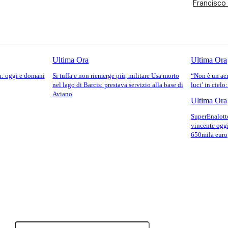
Francisco C
Ultima Ora
Ultima Ora
ra: oggi e domani
Si tuffa e non riemerge più, militare Usa morto
“Non è un aere
nel lago di Barcis: prestava servizio alla base di
luci’ in cielo
Aviano
Ultima Ora
SuperEnalott
vincente oggi
650mila euro
o:
Email:*