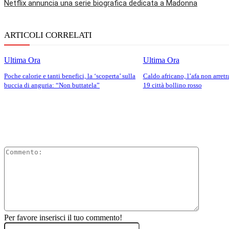
Netflix annuncia una serie biografica dedicata a Madonna
ARTICOLI CORRELATI
Ultima Ora
Ultima Ora
Poche calorie e tanti benefici, la ‘scoperta’ sulla
Caldo africano, l’afa non arret
buccia di anguria: “Non buttatela”
19 città bollino rosso
Comment
Per favore inserisci il tuo commento!
Nome:*