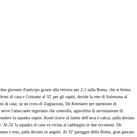
ue giornate d'anticipo grazie alla vittoria per 2-1 sulla Roma, che si ferma
roni di casa e Cristante al 32' per gli ospiti, decide la rete di Sulemana al
roni di casa, su un cross di Zappacosta, De Ketelaere per questione di
erve l'attaccante nigeriano che controlla, approfitta di un'esitazione di
dere la squadra ospite: Koné riceve al limite dell'area e calcia, palla deviata
. Al 24' la squadra di casa va vicina al raddoppio in due occasioni. De
basso e teso, palla deviata in angolo. Al 32' pareggio della Roma, gran giocata