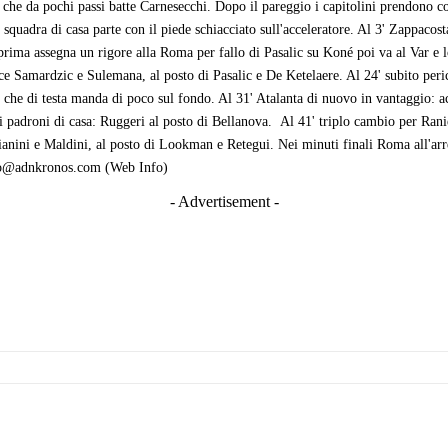
te che da pochi passi batte Carnesecchi. Dopo il pareggio i capitolini prendono 
squadra di casa parte con il piede schiacciato sull'acceleratore. Al 3' Zappacost
a prima assegna un rigore alla Roma per fallo di Pasalic su Koné poi va al Var e l
isce Samardzic e Sulemana, al posto di Pasalic e De Ketelaere. Al 24' subito per
he di testa manda di poco sul fondo. Al 31' Atalanta di nuovo in vantaggio: ac
a i padroni di casa: Ruggeri al posto di Bellanova. Al 41' triplo cambio per 
anini e Maldini, al posto di Lookman e Retegui. Nei minuti finali Roma all'arr
nfo@adnkronos.com (Web Info)
- Advertisement -