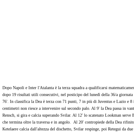
Condividi
Dopo Napoli e Inter l'Atalanta è la terza squadra a qualificarsi matematicame
dopo 19 risultati utili consecutivi, nel posticipo del lunedì della 36/a giornat
76'. In classifica la Dea è terza con 71 punti, 7 in più di Juventus e Lazio e 8
centimetri non riesce a intervenire sul secondo palo. Al 9' la Dea passa in van
Rensch, si gira e calcia superando Svilar. Al 12' lo scatenato Lookman serve E
che termina oltre la traversa e in angolo. Al 20' contropiede della Dea rifini
Ketelaere calcia dall'altezza del dischetto, Svilar respinge, poi Retegui da du