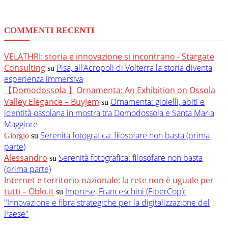
COMMENTI RECENTI
VELATHRI: storia e innovazione si incontrano - Stargate
Consulting
Pisa, all’Acropoli di Volterra la storia diventa
su
esperienza immersiva
【Domodossola 】Ornamenta: An Exhibition on Ossola
Valley Elegance – Buyjem
Ornamenta: gioielli, abiti e
su
identità ossolana in mostra tra Domodossola e Santa Maria
Maggiore
Serenità fotografica: filosofare non basta (prima
Giorgio
su
parte)
Alessandro
Serenità fotografica: filosofare non basta
su
(prima parte)
Internet e territorio nazionale: la rete non è uguale per
tutti – Oblo.it
Imprese, Franceschini (FiberCop):
su
"Innovazione e fibra strategiche per la digitalizzazione del
Paese"