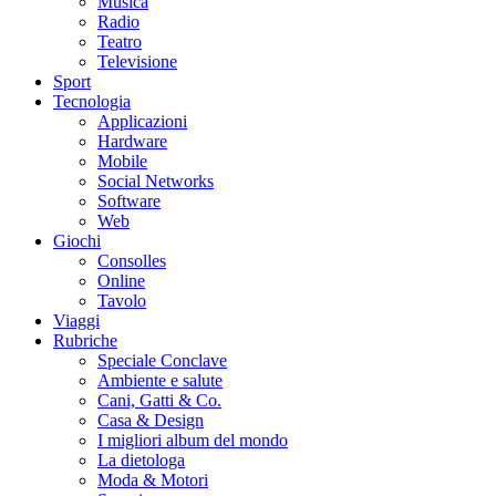
Musica
Radio
Teatro
Televisione
Sport
Tecnologia
Applicazioni
Hardware
Mobile
Social Networks
Software
Web
Giochi
Consolles
Online
Tavolo
Viaggi
Rubriche
Speciale Conclave
Ambiente e salute
Cani, Gatti & Co.
Casa & Design
I migliori album del mondo
La dietologa
Moda & Motori