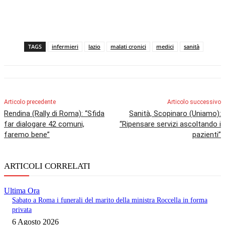
TAGS
infermieri
lazio
malati cronici
medici
sanità
Articolo precedente
Articolo successivo
Rendina (Rally di Roma): “Sfida
Sanità, Scopinaro (Uniamo):
far dialogare 42 comuni,
“Ripensare servizi ascoltando i
faremo bene”
pazienti”
ARTICOLI CORRELATI
Ultima Ora
Sabato a Roma i funerali del marito della ministra Roccella in forma
privata
6 Agosto 2026