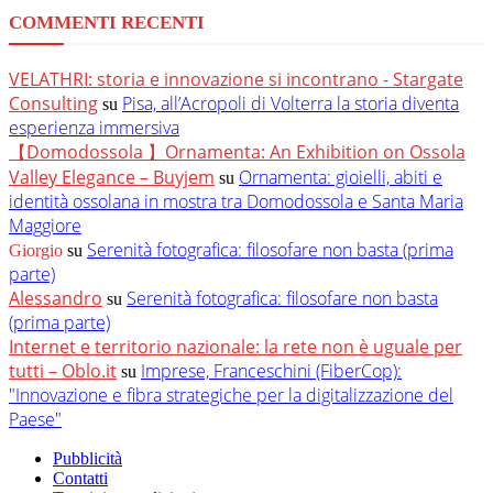
COMMENTI RECENTI
VELATHRI: storia e innovazione si incontrano - Stargate
Consulting
Pisa, all’Acropoli di Volterra la storia diventa
su
esperienza immersiva
【Domodossola 】Ornamenta: An Exhibition on Ossola
Valley Elegance – Buyjem
Ornamenta: gioielli, abiti e
su
identità ossolana in mostra tra Domodossola e Santa Maria
Maggiore
Serenità fotografica: filosofare non basta (prima
Giorgio
su
parte)
Alessandro
Serenità fotografica: filosofare non basta
su
(prima parte)
Internet e territorio nazionale: la rete non è uguale per
tutti – Oblo.it
Imprese, Franceschini (FiberCop):
su
"Innovazione e fibra strategiche per la digitalizzazione del
Paese"
Pubblicità
Contatti