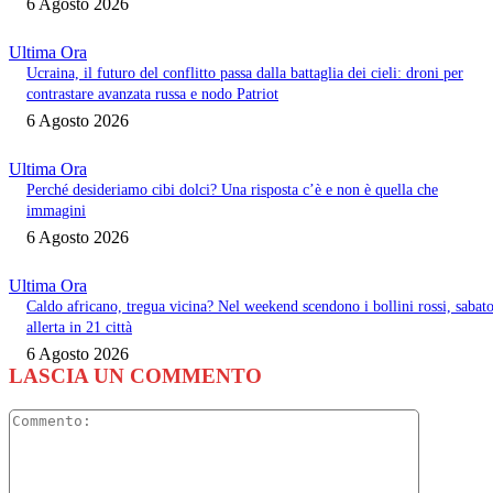
6 Agosto 2026
Ultima Ora
Ucraina, il futuro del conflitto passa dalla battaglia dei cieli: droni per
contrastare avanzata russa e nodo Patriot
6 Agosto 2026
Ultima Ora
Perché desideriamo cibi dolci? Una risposta c’è e non è quella che
immagini
6 Agosto 2026
Ultima Ora
Caldo africano, tregua vicina? Nel weekend scendono i bollini rossi, sabat
allerta in 21 città
6 Agosto 2026
LASCIA UN COMMENTO
Commento