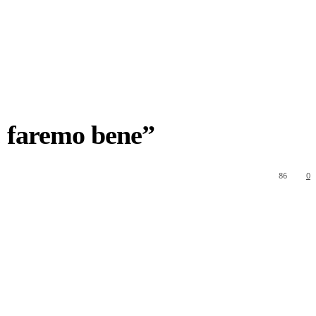
, faremo bene”
86
0