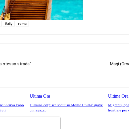
Rally
roma
la stessa strada”
Magi (Omc
Ultima Ora
Ultima Ora
he? Arriva l’app
Fulmine colpisce scout su Monte Livata: grave
Migranti, Spag
iuti
un ragazzo
frontiere per 
Commento: