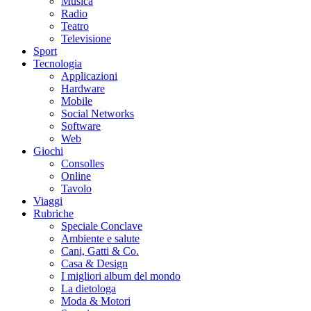
Musica
Radio
Teatro
Televisione
Sport
Tecnologia
Applicazioni
Hardware
Mobile
Social Networks
Software
Web
Giochi
Consolles
Online
Tavolo
Viaggi
Rubriche
Speciale Conclave
Ambiente e salute
Cani, Gatti & Co.
Casa & Design
I migliori album del mondo
La dietologa
Moda & Motori