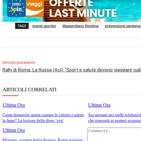
TAGS
eventi sportivi
Massimiliano Rendina
prevenzione sanitaria
Articolo precedente
Rally di Roma, La Russa (Aci): “Sport e salute devono viaggiare sul
ARTICOLI CORRELATI
Ultima Ora
Ultima Ora
Come dimagrire senza contare le calorie e patire
Sos anziani per truffe telefonic
la fame? La lezione delle diete ‘veg’
che risponde ai numeri sconosc
Ultima Ora
Migranti, scontro Italia-Spagna. Roma respinge