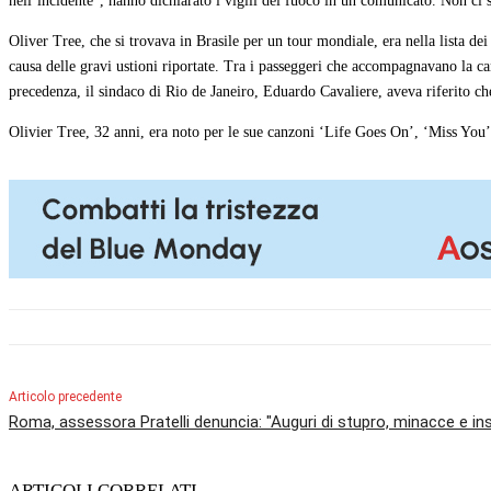
nell’incidente”, hanno dichiarato i vigili del fuoco in un comunicato. Non ci s
Oliver Tree, che si trovava in Brasile per un tour mondiale, era nella lista de
causa delle gravi ustioni riportate. Tra i passeggeri che accompagnavano la c
precedenza, il sindaco di Rio de Janeiro, Eduardo Cavaliere, aveva riferito che 
Olivier Tree, 32 anni, era noto per le sue canzoni ‘Life Goes On’, ‘Miss You
Articolo precedente
Roma, assessora Pratelli denuncia: "Auguri di stupro, minacce e insu
ARTICOLI CORRELATI