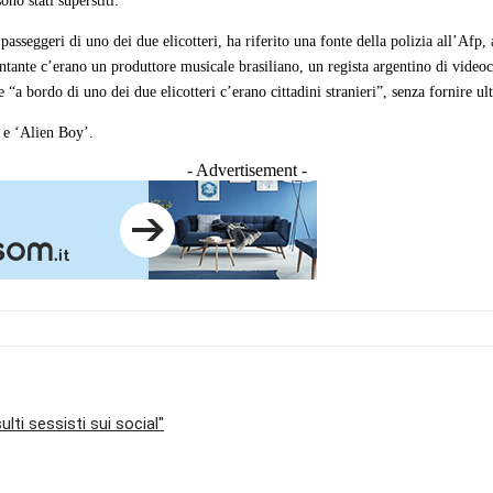
ono stati superstiti.
i passeggeri di uno dei due elicotteri, ha riferito una fonte della polizia all’Af
antante c’erano un produttore musicale brasiliano, un regista argentino di vid
“a bordo di uno dei due elicotteri c’erano cittadini stranieri”, senza fornire ult
’ e ‘Alien Boy’.
- Advertisement -
lti sessisti sui social"