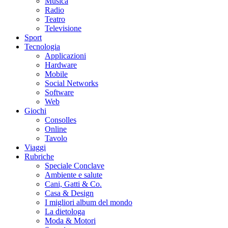
Musica
Radio
Teatro
Televisione
Sport
Tecnologia
Applicazioni
Hardware
Mobile
Social Networks
Software
Web
Giochi
Consolles
Online
Tavolo
Viaggi
Rubriche
Speciale Conclave
Ambiente e salute
Cani, Gatti & Co.
Casa & Design
I migliori album del mondo
La dietologa
Moda & Motori