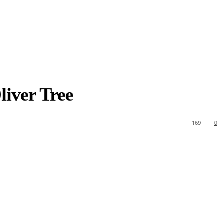
liver Tree
169
0