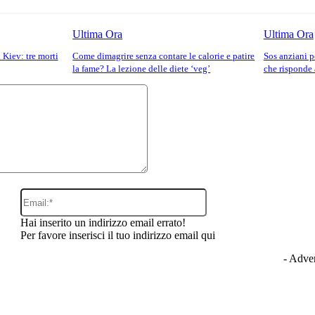
Ultima Ora
Ultima Ora
 Kiev: tre morti
Come dimagrire senza contare le calorie e patire
Sos anziani pe
la fame? La lezione delle diete ‘veg’
che risponde 
Commento:
Email:*
Hai inserito un indirizzo email errato!
Per favore inserisci il tuo indirizzo email qui
- Adver