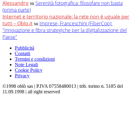
Alessandro
Serenità fotografica: filosofare non basta
su
(prima parte)
Internet e territorio nazionale: la rete non è uguale per
tutti – Oblo.it
Imprese, Franceschini (FiberCop):
su
"Innovazione e fibra strategiche per la digitalizzazione del
Paese"
Pubblicità
Contatti
Termini e condizioni
Note Legali
Cookie Policy
Privacy
©1998 oblò sas | P.IVA 07558480013 | trib. torino n. 5185 del
11.09.1998 | all right reserved