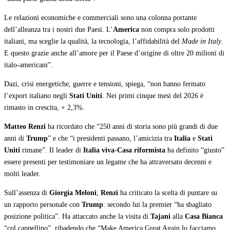
Le relazioni economiche e commerciali sono una colonna portante
dell’alleanza tra i nostri due Paesi. L’
America
non compra solo prodotti
italiani, ma sceglie la qualità, la tecnologia, l’affidabilità del
Made in Italy
.
E questo grazie anche all’amore per il Paese d’origine di oltre 20 milioni di
italo-americani”.
Dazi, crisi energetiche, guerre e tensioni, spiega, “non hanno fermato
l’export italiano negli
Stati Uniti
. Nei primi cinque mesi del 2026 è
rimasto in crescita, + 2,3%.
Matteo Renzi
ha ricordato che “250 anni di storia sono più grandi di due
anni di
Trump
” e che “i presidenti passano, l’amicizia tra
Italia
e
Stati
Uniti
rimane”. Il leader di
Italia viva-Casa riformista
ha definito “giusto”
essere presenti per testimoniare un legame che ha attraversato decenni e
molti leader.
Sull’assenza di
Giorgia Meloni
,
Renzi
ha criticato la scelta di puntare su
un rapporto personale con
Trump
: secondo lui la premier “ha sbagliato
posizione politica”. Ha attaccato anche la visita di
Tajani
alla
Casa Bianca
“col cappellino”, ribadendo che “Make America Great Again lo facciamo