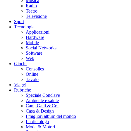
Musica
Radio
Teatro
Televisione
Sport
Tecnologia
Applicazioni
Hardware
Mobile
Social Networks
Software
Web
Giochi
Consolles
Online
Tavolo
Viaggi
Rubriche
Speciale Conclave
Ambiente e salute
Cani, Gatti & Co.
Casa & Design
I migliori album del mondo
La dietologa
Moda & Motori