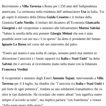
Ricevimento a
Villa Taverna
a Roma per i 250 anni dell’Indipendenza
americana. La cerimonia nella residenza dell’ambasciatore
Usa
in Italia. Tra
gli ospiti Il ministro della Difesa
Guido Crosetto
e il titolare della
Giustizia
Carlo Nordio
, il titolare del dicastero all’Economia
Giancarlo
Giorgetti
e del vicepremier e ministro alle Infrastrutture
Matteo Salvini
.
“Saluto la sorella della mia premier
Giorgia Meloni
che non è stato
possibile avere con noi ma c’è in spirito” ha detto il presidente del Senato
Ignazio La Russa
nel corso del suo intervento dal palco.
“Essere qui stasera è una scelta di campo, nessuno potrà mai mettere in
discussione l’amicizia e i buoni rapporti tra
Italia
e
Stati Uniti
” ha detto
Salvini
che è arrivato al ricevimento mano nella mano con la fidanzata
Francesca Verdini
.
Il vicepremier e ministro degli Esteri
Antonio Tajani
, intervenendo a
Villa
Taverna
per il 4 luglio, ha ribadito che “l’amicizia tra
Italia
e
Stati Uniti
è
più forte di ogni polemica”, fondata su una solidarietà transatlantica che va
oltre le fasi dialettiche. Ha ricordato che essere alleati “non significa essere
sempre d’accordo su tutto”, ma implica parlarsi “con franchezza” e restare
“dalla parte giusta della storia”.