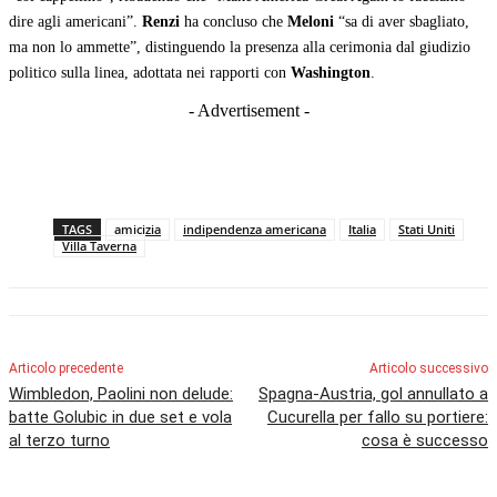
dire agli americani”.
Renzi
ha concluso che
Meloni
“sa di aver sbagliato,
ma non lo ammette”, distinguendo la presenza alla cerimonia dal giudizio
politico sulla linea, adottata nei rapporti con
Washington
.
- Advertisement -
TAGS
amicizia
indipendenza americana
Italia
Stati Uniti
Villa Taverna
Articolo precedente
Articolo successivo
Wimbledon, Paolini non delude:
Spagna-Austria, gol annullato a
batte Golubic in due set e vola
Cucurella per fallo su portiere:
al terzo turno
cosa è successo