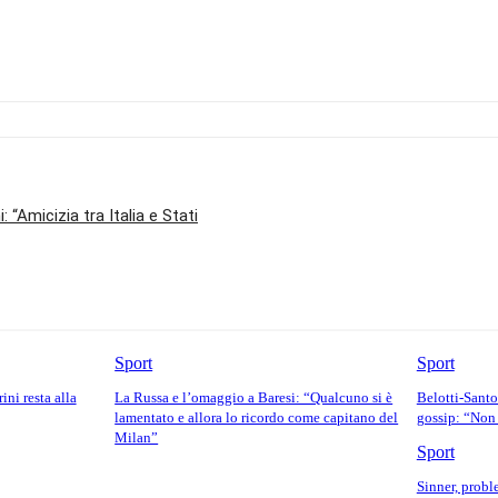
 “Amicizia tra Italia e Stati
Sport
Sport
ini resta alla
La Russa e l’omaggio a Baresi: “Qualcuno si è
Belotti-Santo
lamentato e allora lo ricordo come capitano del
gossip: “Non
Milan”
Sport
Sinner, probl