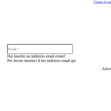
“Giuste le ca
o:
Email:*
Hai inserito un indirizzo email errato!
Per favore inserisci il tuo indirizzo email qui
- Adver