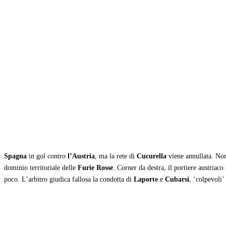
Condividi
Spagna
in gol contro
l’Austria
, ma la rete di
Cucurella
viene annullata. Non
dominio territoriale delle
Furie Rosse
. Corner da destra, il portiere austriaco
poco. L’arbitro giudica fallosa la condotta di
Laporte
e
Cubarsi
, ‘colpevoli’