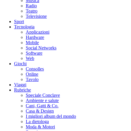
Musica
Radio
Teatro
Televisione
Sport
Tecnologia
Applicazioni
Hardware
Mobile
Social Networks
Software
Web
Giochi
Consolles
Online
Tavolo
Viaggi
Rubriche
Speciale Conclave
Ambiente e salute
Cani, Gatti & Co.
Casa & Design
I migliori album del mondo
La dietologa
Moda & Motori