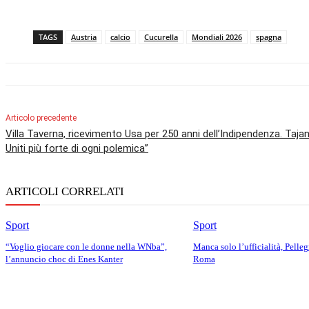
TAGS
Austria
calcio
Cucurella
Mondiali 2026
spagna
Articolo precedente
Villa Taverna, ricevimento Usa per 250 anni dell’Indipendenza. Tajani:
Uniti più forte di ogni polemica”
ARTICOLI CORRELATI
Sport
Sport
“Voglio giocare con le donne nella WNba”,
Manca solo l’ufficialità, Pellegr
l’annuncio choc di Enes Kanter
Roma