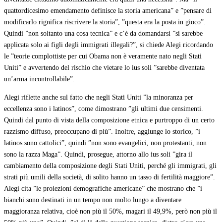
quattordicesimo emendamento definisce la storia americana” e ”pensare di
modificarlo rignifica riscrivere la storia”, ”questa era la posta in gioco”.
Quindi ”non soltanto una cosa tecnica” e c’è da domandarsi ”si sarebbe
applicata solo ai figli degli immigrati illegali?”, si chiede Alegi ricordando
le ”teorie complottiste per cui Obama non è veramente nato negli Stati
Uniti” e avvertendo del rischio che vietare lo ius soli ”sarebbe diventata
un’arma incontrollabile”.
Alegi riflette anche sul fatto che negli Stati Uniti ”la minoranza per
eccellenza sono i latinos”, come dimostrano ”gli ultimi due censimenti.
Quindi dal punto di vista della composizione etnica e purtroppo di un certo
razzismo diffuso, preoccupano di più”. Inoltre, aggiunge lo storico, ”i
latinos sono cattolici”, quindi ”non sono evangelici, non protestanti, non
sono la razza Maga”. Quindi, prosegue, attorno allo ius soli ”gira il
cambiamento della composizione degli Stati Uniti, perché gli immigrati, gli
strati più umili della società, di solito hanno un tasso di fertilità maggiore”.
Alegi cita ”le proiezioni demografiche americane” che mostrano che ”i
bianchi sono destinati in un tempo non molto lungo a diventare
maggioranza relativa, cioè non più il 50%, magari il 49,9%, però non più il