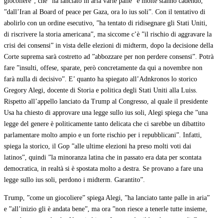
giocoliere”, che ”ha lanciato in aria varie palle” e molte stanno cadendo,
”dall’Iran al Board of peace per Gaza, ora lo ius soli”. Con il tentativo di
abolirlo con un ordine esecutivo, ”ha tentato di ridisegnare gli Stati Uniti,
di riscrivere la storia americana”, ma siccome c’è ”il rischio di aggravare la
crisi dei consensi” in vista delle elezioni di midterm, dopo la decisione della
Corte suprema sarà costretto ad ”abbozzare per non perdere consensi”. Potrà
fare ”insulti, offese, sparate, però concretamente da qui a novembre non
farà nulla di decisivo”. E’ quanto ha spiegato all’Adnkronos lo storico
Gregory Alegi, docente di Storia e politica degli Stati Uniti alla Luiss.
Rispetto all’appello lanciato da Trump al Congresso, al quale il presidente
Usa ha chiesto di approvare una legge sullo ius soli, Alegi spiega che ”una
legge del genere è politicamente tanto delicata che ci sarebbe un dibattito
parlamentare molto ampio e un forte rischio per i repubblicani”. Infatti,
spiega la storico, il Gop ”alle ultime elezioni ha preso molti voti dai
latinos”, quindi ”la minoranza latina che in passato era data per scontata
democratica, in realtà si è spostata molto a destra. Se provano a fare una
legge sullo ius soli, perdono i midterm. Garantito”.
Trump, ”come un giocoliere” spiega Alegi, ”ha lanciato tante palle in aria”
e ”all’inizio gli è andata bene”, ma ora ”non riesce a tenerle tutte insieme,