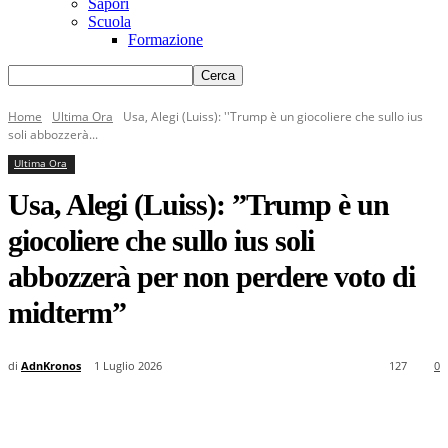
Sapori
Scuola
Formazione
Home
Ultima Ora
Usa, Alegi (Luiss): ''Trump è un giocoliere che sullo ius
soli abbozzerà...
Ultima Ora
Usa, Alegi (Luiss): ”Trump è un
giocoliere che sullo ius soli
abbozzerà per non perdere voto di
midterm”
di
AdnKronos
1 Luglio 2026
127
0