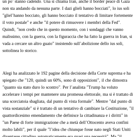
un po’ stanno cadendo. Una si chiama Iran, anche il border peace di Gaza
non sta andando da nessuna parte. I dazi glieli hanno bocciati”, lo ius soli
”gliel’hanno bocciato, gli hanno bocciato il tentativo di limitare fortemente
il voto postale” e anche ”il potere di rimuovere i membri della Fed”.
Quindi, ”non credo che in questo momento, con i sondaggi che vanno
malissimo, con la guerra, con la figuraccia che ha fatto la guerra in Iran, si
vada a cercare un altro guaio” insistendo sull’abolizione dello ius soli,
sottolinea lo storico.
Alegi ha analizzato le 192 pagine della decisione della Corte suprema e ha
spiegato che ”120, quindi un 60%, sono di opposizioni”, il che dimostra
”quanto sia stato duro lo scontro”. Per l’analista ”Trump ha voluto
accelerare i tempi per mantenere una promessa elettorale, ma si è trattato di
una scorciatoia sbagliata, dal punto di vista formale”. Mentre ”dal punto di
vista sostanziale” si è trattato di un tentativo di cambiare la Costituzione, ”il
quattordicesimo emendamento che definisce la cittadinanza e i diritti” in
”un Paese di forte immigrazione che a metà dell’Ottocento aveva confini
molto labili”, per il quale ”l’idea che chiunque fosse nato negli Stati Uniti
diventasse cittadino automaticamente era quasi una necessità”. Ma ”il