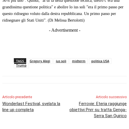
50% più uno”. Quindi, ”al di là della questione tecnica, dietro c’era una
grandissima questione politica” e abolire lo ius soli ”era il primo passo per
questo ridisegno voluto dalla destra repubblicana. Un primo passo per
ridisegnare gli Stati Uniti”. (Di Melissa Bertolotti)
- Advertisement -
TAGS
Gregory Alegi
ius soli
midterm
politica USA
Trump
Articolo precedente
Articolo successivo
Wonderlast Festival, svelata la
Ferrovie: Eteria raggiunge
line up completa
obiettivi Pnrr su tratta Genga-
Serra San Quirico