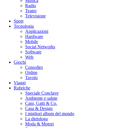
Musica
Radio
Teatro
Televisione
Sport
Tecnologia
Applicazioni
Hardware
Mobile
Social Networks
Software
Web
Giochi
Consolles
Online
Tavolo
Viaggi
Rubriche
Speciale Conclave
Ambiente e salute
Cani, Gatti & Co.
Casa & Design
I migliori album del mondo
La dietologa
Moda & Motori