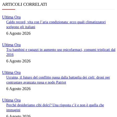
ARTICOLI CORRELATI
Ultima Ora
Caldo record, vita con l’aria condizionata: ecco quali climatizzatori
scelgono gli italiani
6 Agosto 2026
Ultima Ora
Tra bambini e ragazzi in aumento uso psicofarmaci, consumi triplicati dal
2016
6 Agosto 2026
Ultima Ora
Ucraina, il futuro del conflitto passa dalla battaglia dei cieli: droni per
contrastare avanzata russa e nodo Patriot
6 Agosto 2026
Ultima Ora
Perché desideriamo cibi dolci? Una risposta c’è e non è quella che
immagini
6 Agosto 2026