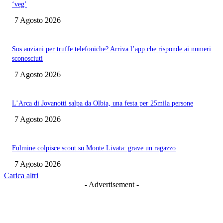
‘veg’
7 Agosto 2026
Sos anziani per truffe telefoniche? Arriva l’app che risponde ai numeri
sconosciuti
7 Agosto 2026
L’Arca di Jovanotti salpa da Olbia, una festa per 25mila persone
7 Agosto 2026
Fulmine colpisce scout su Monte Livata: grave un ragazzo
7 Agosto 2026
Carica altri
- Advertisement -