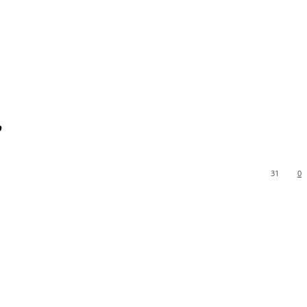
”
31
0