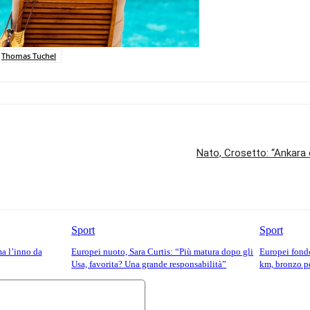
Thomas Tuchel
Nato, Crosetto: “Ankara 
Sport
Sport
ma l’inno da
Europei nuoto, Sara Curtis: “Più matura dopo gli
Europei fondo
Usa, favorita? Una grande responsabilità”
km, bronzo pe
Commento: