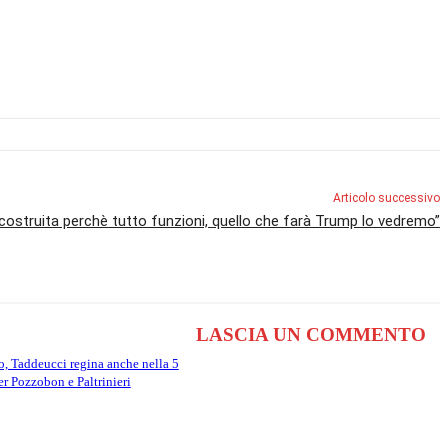
Articolo successivo
costruita perchè tutto funzioni, quello che farà Trump lo vedremo”
LASCIA UN COMMENTO
, Taddeucci regina anche nella 5
r Pozzobon e Paltrinieri