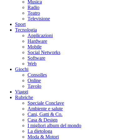
Musica
Radio
Teatro
Televisione
Sport
Tecnologia
Applicazioni
Hardware
Mobile
Social Networks
Software
Web
Giochi
Consolles
Online
Tavolo
Viaggi
Rubriche
Speciale Conclave
Ambiente e salute
Cani, Gatti & Co.
Casa & Design
I migliori album del mondo
La dietologa
Moda & Motori