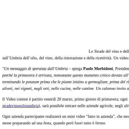
Le Strade del vino e del
sull’Umbria dell’olio, del vino, della ristorazione e della ricettività. Un video
“
Un messaggio di speranza dall’Umbria
– spiega
Paolo Morbidoni
, Preside
perché la primavera è arrivata, nonostante questo momento critico dovuto all
terminando le potature prima che le piante inizino a germogliare, prima del r
uliveti, nei vigneti, negli orti, nelle cucine, nelle cantine. Un caloroso invit
Il Video contest è partito venerdì 20 marzo, primo giorno di primavera; ogni 
stradevinoeolioumbria
), sarà possibile entrare nelle aziende agricole, negli ul
Ogni azienda partecipante realizzerà un mini video “fatto in azienda”, che mos
stesse preparando ad una festa, quando però fuori tutto è fermo.