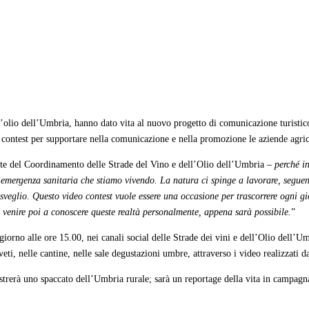
l’olio dell’Umbria, hanno dato vita al nuovo progetto di comunicazione turistic
 contest per supportare nella comunicazione e nella promozione le aziende agricole,
nte del Coordinamento delle Strade del Vino e dell’Olio dell’Umbria –
perché i
’emergenza sanitaria che stiamo vivendo. La natura ci spinge a lavorare, seguen
isveglio. Questo video contest vuole essere una occasione per trascorrere ogni 
o a venire poi a conoscere queste realtà personalmente, appena sarà possibile.
”
giorno alle ore 15.00, nei canali social delle Strade dei vini e dell’Olio dell’
iveti, nelle cantine, nelle sale degustazioni umbre, attraverso i video realizzati 
trerà uno spaccato dell’Umbria rurale; sarà un reportage della vita in campagna,