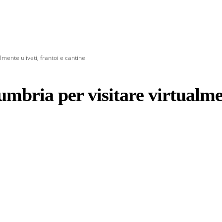
mente uliveti, frantoi e cantine
mbria per visitare virtualment