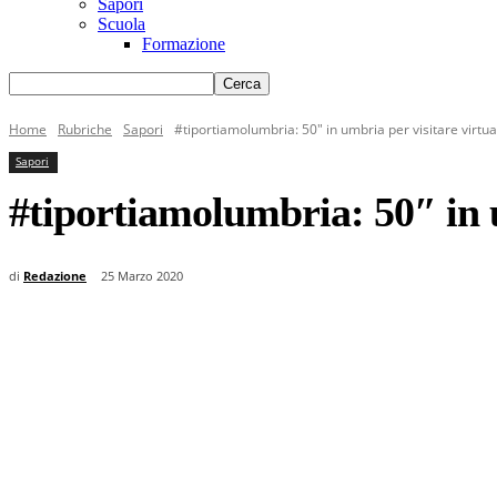
Sapori
Scuola
Formazione
Home
Rubriche
Sapori
#tiportiamolumbria: 50" in umbria per visitare virtual
Sapori
#tiportiamolumbria: 50″ in u
di
Redazione
25 Marzo 2020