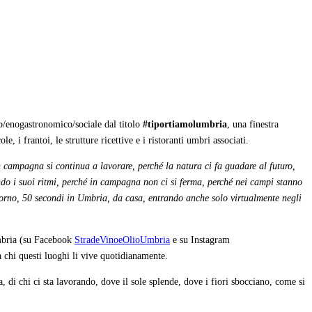
o/enogastronomico/sociale dal titolo
#tiportiamolumbria
, una finestra
 i frantoi, le strutture ricettive e i ristoranti umbri associati.
n campagna si continua a lavorare, perché la natura ci fa guadare al futuro,
do i suoi ritmi, perché in campagna non ci si ferma, perché nei campi stanno
giorno, 50 secondi in Umbria, da casa, entrando anche solo virtualmente negli
Umbria (su Facebook
StradeVinoeOlioUmbria
e su Instagram
da chi questi luoghi li vive quotidianamente.
 di chi ci sta lavorando, dove il sole splende, dove i fiori sbocciano, come si