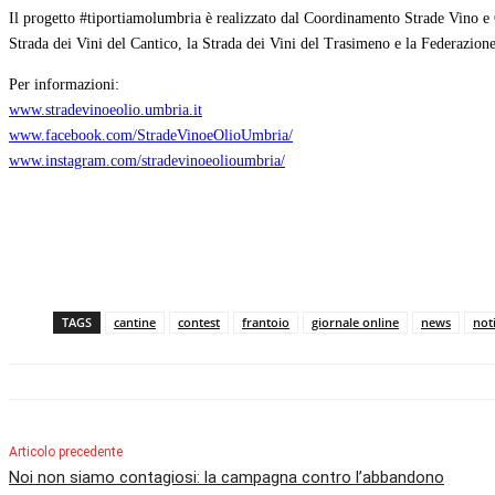
Il progetto #tiportiamolumbria è realizzato dal Coordinamento Strade Vino e 
Strada dei Vini del Cantico, la Strada dei Vini del Trasimeno e la Federazione
Per informazioni:
www.stradevinoeolio.umbria.it
www.facebook.com/StradeVinoeOlioUmbria/
www.instagram.com/stradevinoeolioumbria/
TAGS
cantine
contest
frantoio
giornale online
news
noti
Articolo precedente
Noi non siamo contagiosi: la campagna contro l’abbandono