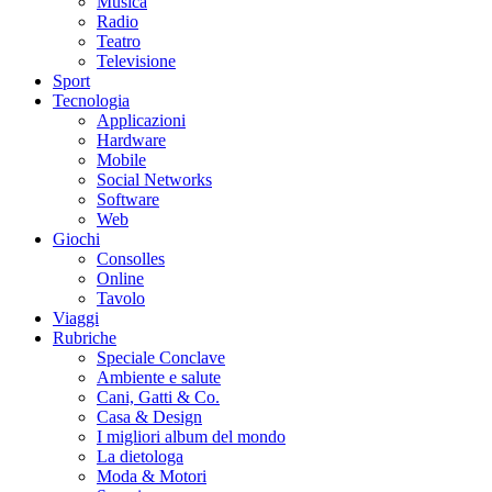
Musica
Radio
Teatro
Televisione
Sport
Tecnologia
Applicazioni
Hardware
Mobile
Social Networks
Software
Web
Giochi
Consolles
Online
Tavolo
Viaggi
Rubriche
Speciale Conclave
Ambiente e salute
Cani, Gatti & Co.
Casa & Design
I migliori album del mondo
La dietologa
Moda & Motori