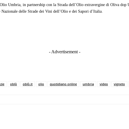
Olio Umbria, in partnership con la Strada dell’Olio extravergine di Oliva dop 
 Nazionale delle Strade dei Vini dell’Olio e dei Sapori d’Italia.
- Advertisement -
zie
oblò
oblò.it
olio
quotidiano online
umbria
video
vigneto