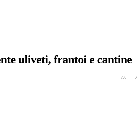
e uliveti, frantoi e cantine
738
0