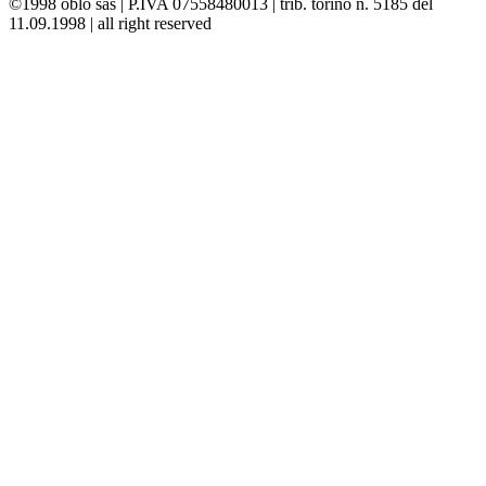
©1998 oblò sas | P.IVA 07558480013 | trib. torino n. 5185 del
11.09.1998 | all right reserved