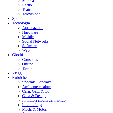
Musica
Radio
Teatro
Televisione
Sport
Tecnologia
Applicazioni
Hardware
Mobile
Social Networks
Software
Web
Giochi
Consolles
Online
Tavolo
Viaggi
Rubriche
Speciale Conclave
Ambiente e salute
Cani, Gatti & Co.
Casa & Design
I migliori album del mondo
La dietologa
Moda & Motori