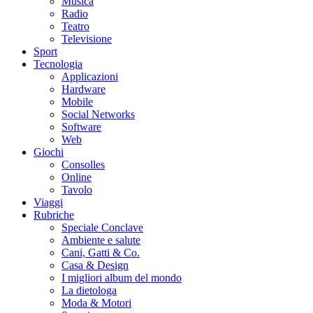
Musica
Radio
Teatro
Televisione
Sport
Tecnologia
Applicazioni
Hardware
Mobile
Social Networks
Software
Web
Giochi
Consolles
Online
Tavolo
Viaggi
Rubriche
Speciale Conclave
Ambiente e salute
Cani, Gatti & Co.
Casa & Design
I migliori album del mondo
La dietologa
Moda & Motori