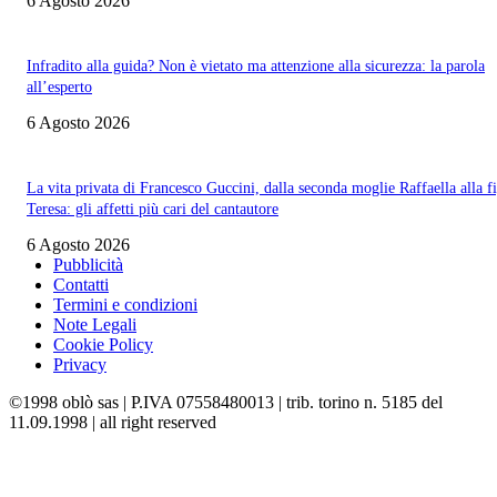
6 Agosto 2026
Infradito alla guida? Non è vietato ma attenzione alla sicurezza: la parola
all’esperto
6 Agosto 2026
La vita privata di Francesco Guccini, dalla seconda moglie Raffaella alla fi
Teresa: gli affetti più cari del cantautore
6 Agosto 2026
Pubblicità
Contatti
Termini e condizioni
Note Legali
Cookie Policy
Privacy
©1998 oblò sas | P.IVA 07558480013 | trib. torino n. 5185 del
11.09.1998 | all right reserved