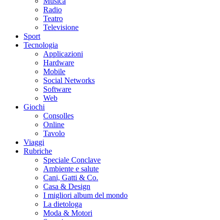
Musica
Radio
Teatro
Televisione
Sport
Tecnologia
Applicazioni
Hardware
Mobile
Social Networks
Software
Web
Giochi
Consolles
Online
Tavolo
Viaggi
Rubriche
Speciale Conclave
Ambiente e salute
Cani, Gatti & Co.
Casa & Design
I migliori album del mondo
La dietologa
Moda & Motori