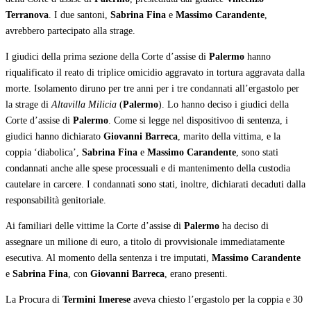
Terranova
. I due santoni,
Sabrina Fina
e
Massimo Carandente
,
avrebbero partecipato alla strage.
I giudici della prima sezione della Corte d’assise di
Palermo
hanno
riqualificato il reato di triplice omicidio aggravato in tortura aggravata dalla
morte. Isolamento diruno per tre anni per i tre condannati all’ergastolo per
la strage di
Altavilla Milicia
(
Palermo
). Lo hanno deciso i giudici della
Corte d’assise di
Palermo
. Come si legge nel dispositivoo di sentenza, i
giudici hanno dichiarato
Giovanni Barreca
, marito della vittima, e la
coppia ‘diabolica’,
Sabrina Fina
e
Massimo Carandente
, sono stati
condannati anche alle spese processuali e di mantenimento della custodia
cautelare in carcere. I condannati sono stati, inoltre, dichiarati decaduti dalla
responsabilità genitoriale.
Ai familiari delle vittime la Corte d’assise di
Palermo
ha deciso di
assegnare un milione di euro, a titolo di provvisionale immediatamente
esecutiva. Al momento della sentenza i tre imputati,
Massimo Carandente
e
Sabrina Fina
, con
Giovanni Barreca
, erano presenti.
La Procura di
Termini Imerese
aveva chiesto l’ergastolo per la coppia e 30