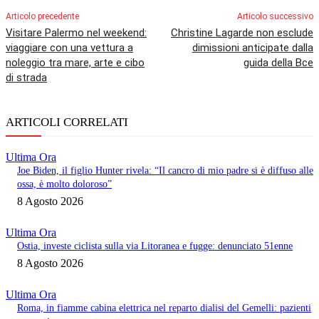
Articolo precedente
Articolo successivo
Visitare Palermo nel weekend:
Christine Lagarde non esclude
viaggiare con una vettura a
dimissioni anticipate dalla
noleggio tra mare, arte e cibo
guida della Bce
di strada
ARTICOLI CORRELATI
Ultima Ora
Joe Biden, il figlio Hunter rivela: “Il cancro di mio padre si è diffuso alle
ossa, è molto doloroso”
8 Agosto 2026
Ultima Ora
Ostia, investe ciclista sulla via Litoranea e fugge: denunciato 51enne
8 Agosto 2026
Ultima Ora
Roma, in fiamme cabina elettrica nel reparto dialisi del Gemelli: pazienti