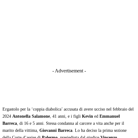
- Advertisement -
Ergastolo per la ‘coppia diabolica’ accusata di avere ucciso nel febbraio del
2024
Antonella Salamone
, 41 anni, e i figli
Kevin
ed
Emmanuel
Barreca
, di 16 e 5 anni. Stessa condanna al carcere a vita anche per il
marito della vittima,
Giovanni Barreca
. Lo ha deciso la prima sezione
della Corte d’assise di
Palermo
, presiediuta dal giudice
Vincenzo