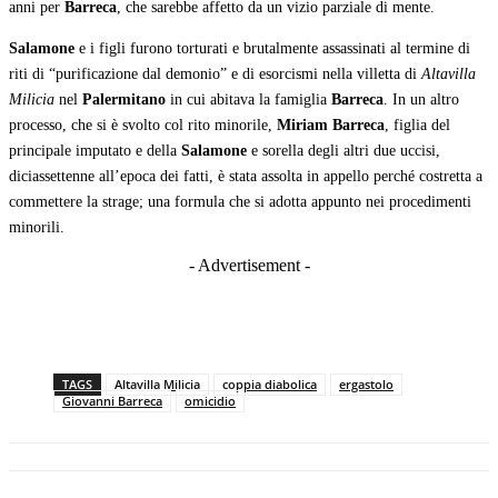
anni per
Barreca
, che sarebbe affetto da un vizio parziale di mente.
Salamone
e i figli furono torturati e brutalmente assassinati al termine di
riti di “purificazione dal demonio” e di esorcismi nella villetta di
Altavilla
Milicia
nel
Palermitano
in cui abitava la famiglia
Barreca
. In un altro
processo, che si è svolto col rito minorile,
Miriam Barreca
, figlia del
principale imputato e della
Salamone
e sorella degli altri due uccisi,
diciassettenne all’epoca dei fatti, è stata assolta in appello perché costretta a
commettere la strage; una formula che si adotta appunto nei procedimenti
minorili.
- Advertisement -
TAGS
Altavilla Milicia
coppia diabolica
ergastolo
Giovanni Barreca
omicidio