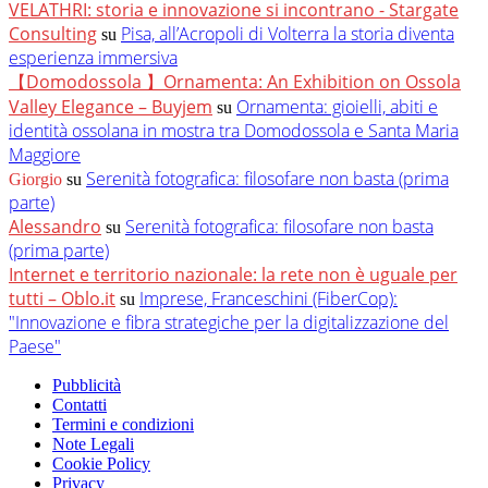
VELATHRI: storia e innovazione si incontrano - Stargate
Consulting
Pisa, all’Acropoli di Volterra la storia diventa
su
esperienza immersiva
【Domodossola 】Ornamenta: An Exhibition on Ossola
Valley Elegance – Buyjem
Ornamenta: gioielli, abiti e
su
identità ossolana in mostra tra Domodossola e Santa Maria
Maggiore
Serenità fotografica: filosofare non basta (prima
Giorgio
su
parte)
Alessandro
Serenità fotografica: filosofare non basta
su
(prima parte)
Internet e territorio nazionale: la rete non è uguale per
tutti – Oblo.it
Imprese, Franceschini (FiberCop):
su
"Innovazione e fibra strategiche per la digitalizzazione del
Paese"
Pubblicità
Contatti
Termini e condizioni
Note Legali
Cookie Policy
Privacy