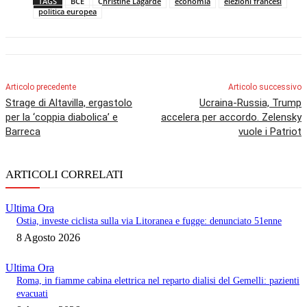
TAGS
BCE
Christine Lagarde
economia
elezioni francesi
politica europea
Articolo precedente
Articolo successivo
Strage di Altavilla, ergastolo
Ucraina-Russia, Trump
per la ‘coppia diabolica’ e
accelera per accordo. Zelensky
Barreca
vuole i Patriot
ARTICOLI CORRELATI
Ultima Ora
Ostia, investe ciclista sulla via Litoranea e fugge: denunciato 51enne
8 Agosto 2026
Ultima Ora
Roma, in fiamme cabina elettrica nel reparto dialisi del Gemelli: pazienti
evacuati