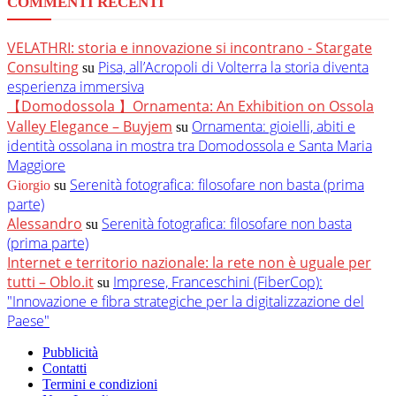
COMMENTI RECENTI
VELATHRI: storia e innovazione si incontrano - Stargate
Consulting
Pisa, all’Acropoli di Volterra la storia diventa
su
esperienza immersiva
【Domodossola 】Ornamenta: An Exhibition on Ossola
Valley Elegance – Buyjem
Ornamenta: gioielli, abiti e
su
identità ossolana in mostra tra Domodossola e Santa Maria
Maggiore
Serenità fotografica: filosofare non basta (prima
Giorgio
su
parte)
Alessandro
Serenità fotografica: filosofare non basta
su
(prima parte)
Internet e territorio nazionale: la rete non è uguale per
tutti – Oblo.it
Imprese, Franceschini (FiberCop):
su
"Innovazione e fibra strategiche per la digitalizzazione del
Paese"
Pubblicità
Contatti
Termini e condizioni