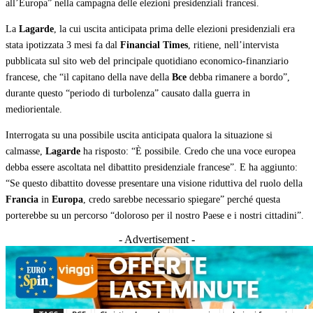
all’Europa” nella campagna delle elezioni presidenziali francesi.
La
Lagarde
, la cui uscita anticipata prima delle elezioni presidenziali era
stata ipotizzata 3 mesi fa dal
Financial Times
, ritiene, nell’intervista
pubblicata sul sito web del principale quotidiano economico-finanziario
francese, che “il capitano della nave della
Bce
debba rimanere a bordo”,
durante questo “periodo di turbolenza” causato dalla guerra in
mediorientale.
Interrogata su una possibile uscita anticipata qualora la situazione si
calmasse,
Lagarde
ha risposto: “È possibile. Credo che una voce europea
debba essere ascoltata nel dibattito presidenziale francese”. E ha aggiunto:
“Se questo dibattito dovesse presentare una visione riduttiva del ruolo della
Francia
in
Europa
, credo sarebbe necessario spiegare” perché questa
porterebbe su un percorso “doloroso per il nostro Paese e i nostri cittadini”.
- Advertisement -