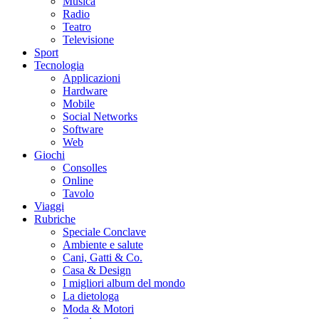
Musica
Radio
Teatro
Televisione
Sport
Tecnologia
Applicazioni
Hardware
Mobile
Social Networks
Software
Web
Giochi
Consolles
Online
Tavolo
Viaggi
Rubriche
Speciale Conclave
Ambiente e salute
Cani, Gatti & Co.
Casa & Design
I migliori album del mondo
La dietologa
Moda & Motori