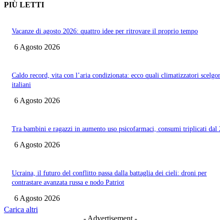
PIÙ LETTI
Vacanze di agosto 2026: quattro idee per ritrovare il proprio tempo
6 Agosto 2026
Caldo record, vita con l’aria condizionata: ecco quali climatizzatori scelgo
italiani
6 Agosto 2026
Tra bambini e ragazzi in aumento uso psicofarmaci, consumi triplicati dal
6 Agosto 2026
Ucraina, il futuro del conflitto passa dalla battaglia dei cieli: droni per
contrastare avanzata russa e nodo Patriot
6 Agosto 2026
Carica altri
- Advertisement -