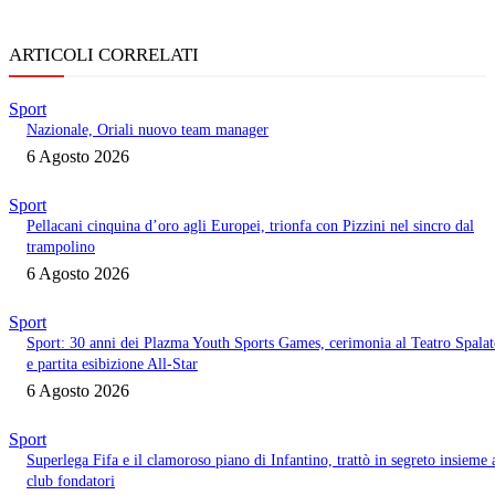
ARTICOLI CORRELATI
Sport
Nazionale, Oriali nuovo team manager
6 Agosto 2026
Sport
Pellacani cinquina d’oro agli Europei, trionfa con Pizzini nel sincro dal
trampolino
6 Agosto 2026
Sport
Sport: 30 anni dei Plazma Youth Sports Games, cerimonia al Teatro Spala
e partita esibizione All-Star
6 Agosto 2026
Sport
Superlega Fifa e il clamoroso piano di Infantino, trattò in segreto insieme 
club fondatori