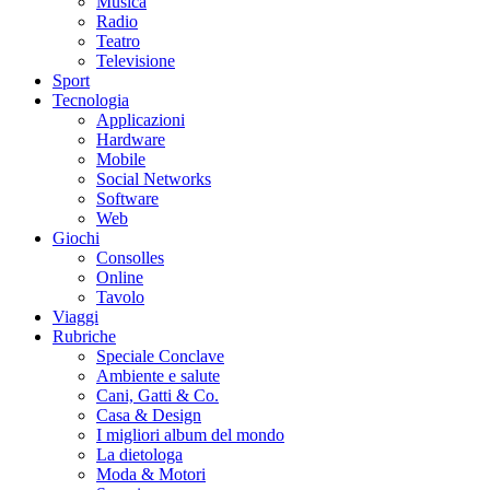
Musica
Radio
Teatro
Televisione
Sport
Tecnologia
Applicazioni
Hardware
Mobile
Social Networks
Software
Web
Giochi
Consolles
Online
Tavolo
Viaggi
Rubriche
Speciale Conclave
Ambiente e salute
Cani, Gatti & Co.
Casa & Design
I migliori album del mondo
La dietologa
Moda & Motori