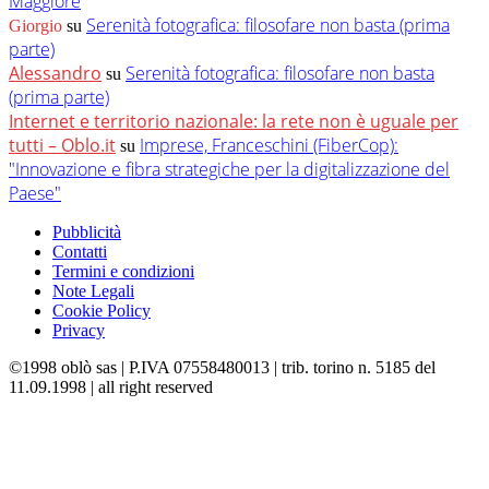
Maggiore
Serenità fotografica: filosofare non basta (prima
Giorgio
su
parte)
Alessandro
Serenità fotografica: filosofare non basta
su
(prima parte)
Internet e territorio nazionale: la rete non è uguale per
tutti – Oblo.it
Imprese, Franceschini (FiberCop):
su
"Innovazione e fibra strategiche per la digitalizzazione del
Paese"
Pubblicità
Contatti
Termini e condizioni
Note Legali
Cookie Policy
Privacy
©1998 oblò sas | P.IVA 07558480013 | trib. torino n. 5185 del
11.09.1998 | all right reserved