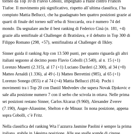
torneo da Top 10 di Flavio Cobolli, impegnato a Halle contro Frances
Tiafoe. Il movimento più significativo, rispetto all’ultima classifica, l’ha
compiuto Mattia Bellucci, che ha guadagnato ben quattro posizioni grazie ai
quarti di finale del torneo sull’erba di Stoccarda, ora è numero 74 del
mondo. Da segnalare anche il best ranking di Federico Cinà (n. 181, +4)
grazie alla semifinale al Challenger di Bratislava, e il debutto in Top 300 di
Filippo Romano (298, +57), semifinalista al Challenger di Ilkley.
Sinner guida il ranking Atp con 13.500 punti, per quanto riguarda gli altri
italiani seguono al decimo posto Flavio Cobolli (3.540), al n. 15 (+1)
Lorenzo Musetti (2.315), al 17 (+1) Luciano Darderi (2.300), al 34 (=0)
Matteo Arnaldi (1.336), al 49 (-1) Matteo Berrettini (985), al 65 (+1)
Lorenzo Sonego (855) e al 74 (+4) Mattia Bellucci (814). Pochi i
movimenti tra i Top 20 con Daniil Medvedev che supera Novak Djokovic e
sale alla posizione numero 7 con il serbo che scivola in ottava. Nelle prima
sei posizioni restano Sinner, Carlos Alcaraz (9.960), Alexander Zverev
(7.190), Auger-Aliassime, Shelton e de Minaur. In nona posizione, appena
sopra Cobolli, c’è Fritz.
Nella classifica del ranking Wta l’azzurra Jasmine Paolini è sempre la prima
italiana, stabile in 14esima posizione. Alle sue spalle scende di cinque