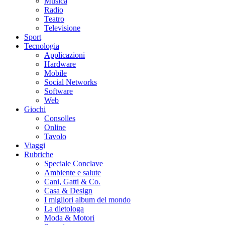
Musica
Radio
Teatro
Televisione
Sport
Tecnologia
Applicazioni
Hardware
Mobile
Social Networks
Software
Web
Giochi
Consolles
Online
Tavolo
Viaggi
Rubriche
Speciale Conclave
Ambiente e salute
Cani, Gatti & Co.
Casa & Design
I migliori album del mondo
La dietologa
Moda & Motori