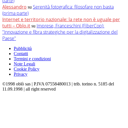
parte)
Alessandro
Serenità fotografica: filosofare non basta
su
(prima parte)
Internet e territorio nazionale: la rete non è uguale per
tutti – Oblo.it
Imprese, Franceschini (FiberCop):
su
"Innovazione e fibra strategiche per la digitalizzazione del
Paese"
Pubblicità
Contatti
Termini e condizioni
Note Legali
Cookie Policy
Privacy
©1998 oblò sas | P.IVA 07558480013 | trib. torino n. 5185 del
11.09.1998 | all right reserved