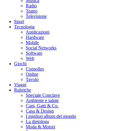
Musica
Radio
Teatro
Televisione
Sport
Tecnologia
Applicazioni
Hardware
Mobile
Social Networks
Software
Web
Giochi
Consolles
Online
Tavolo
Viaggi
Rubriche
Speciale Conclave
Ambiente e salute
Cani, Gatti & Co.
Casa & Design
I migliori album del mondo
La dietologa
Moda & Motori