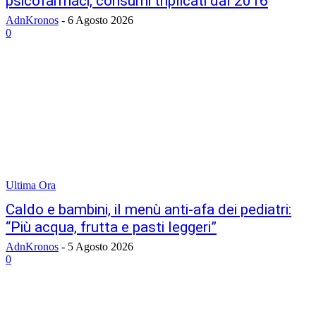
psicofarmaci, consumi triplicati dal 2016
AdnKronos
-
6 Agosto 2026
0
Ultima Ora
Caldo e bambini, il menù anti-afa dei pediatri:
“Più acqua, frutta e pasti leggeri”
AdnKronos
-
5 Agosto 2026
0