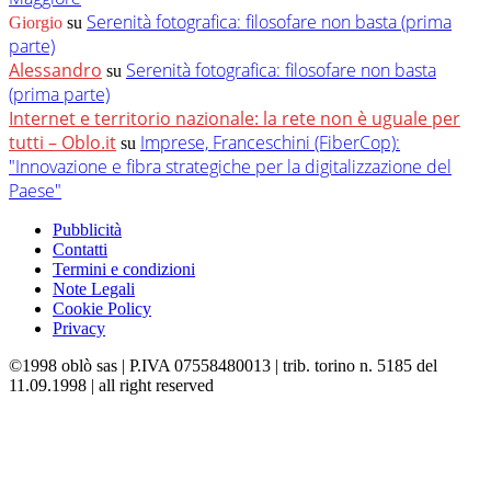
Serenità fotografica: filosofare non basta (prima
Giorgio
su
parte)
Alessandro
Serenità fotografica: filosofare non basta
su
(prima parte)
Internet e territorio nazionale: la rete non è uguale per
tutti – Oblo.it
Imprese, Franceschini (FiberCop):
su
"Innovazione e fibra strategiche per la digitalizzazione del
Paese"
Pubblicità
Contatti
Termini e condizioni
Note Legali
Cookie Policy
Privacy
©1998 oblò sas | P.IVA 07558480013 | trib. torino n. 5185 del
11.09.1998 | all right reserved