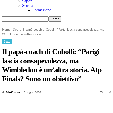
Sapori
Scuola
Formazione
Home
Sport
Il papà-coach di Cobolli: "Parigi lascia consapevolezza, ma
Wimbledon è un'altra storia....
Sport
Il papà-coach di Cobolli: “Parigi
lascia consapevolezza, ma
Wimbledon è un’altra storia. Atp
Finals? Sono un obiettivo”
di
AdnKronos
3 Luglio 2026
35
0