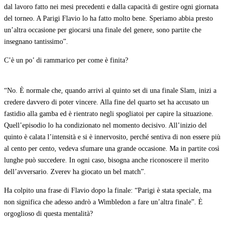
dal lavoro fatto nei mesi precedenti e dalla capacità di gestire ogni giornata
del torneo. A Parigi Flavio lo ha fatto molto bene. Speriamo abbia presto
un’altra occasione per giocarsi una finale del genere, sono partite che
insegnano tantissimo”.
C’è un po’ di rammarico per come è finita?
“No. È normale che, quando arrivi al quinto set di una finale Slam, inizi a
credere davvero di poter vincere. Alla fine del quarto set ha accusato un
fastidio alla gamba ed è rientrato negli spogliatoi per capire la situazione.
Quell’episodio lo ha condizionato nel momento decisivo. All’inizio del
quinto è calata l’intensità e si è innervosito, perché sentiva di non essere più
al cento per cento, vedeva sfumare una grande occasione. Ma in partite così
lunghe può succedere. In ogni caso, bisogna anche riconoscere il merito
dell’avversario. Zverev ha giocato un bel match”.
Ha colpito una frase di Flavio dopo la finale: “Parigi è stata speciale, ma
non significa che adesso andrò a Wimbledon a fare un’altra finale”. È
orgoglioso di questa mentalità?