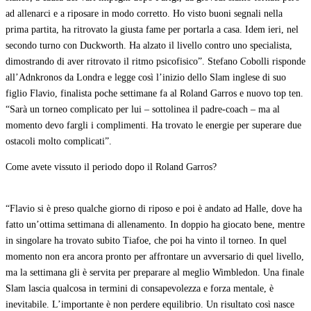
ad allenarci e a riposare in modo corretto. Ho visto buoni segnali nella
prima partita, ha ritrovato la giusta fame per portarla a casa. Idem ieri, nel
secondo turno con Duckworth. Ha alzato il livello contro uno specialista,
dimostrando di aver ritrovato il ritmo psicofisico”. Stefano Cobolli risponde
all’Adnkronos da Londra e legge così l’inizio dello Slam inglese di suo
figlio Flavio, finalista poche settimane fa al Roland Garros e nuovo top ten.
“Sarà un torneo complicato per lui – sottolinea il padre-coach – ma al
momento devo fargli i complimenti. Ha trovato le energie per superare due
ostacoli molto complicati”.
Come avete vissuto il periodo dopo il Roland Garros?
“Flavio si è preso qualche giorno di riposo e poi è andato ad Halle, dove ha
fatto un’ottima settimana di allenamento. In doppio ha giocato bene, mentre
in singolare ha trovato subito Tiafoe, che poi ha vinto il torneo. In quel
momento non era ancora pronto per affrontare un avversario di quel livello,
ma la settimana gli è servita per preparare al meglio Wimbledon. Una finale
Slam lascia qualcosa in termini di consapevolezza e forza mentale, è
inevitabile. L’importante è non perdere equilibrio. Un risultato così nasce