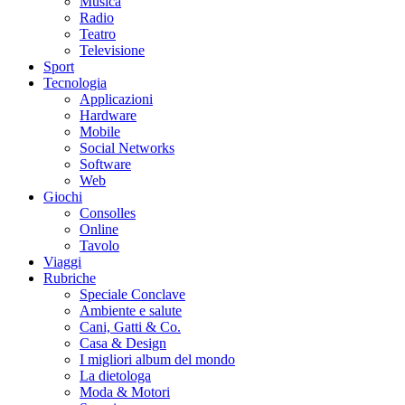
Musica
Radio
Teatro
Televisione
Sport
Tecnologia
Applicazioni
Hardware
Mobile
Social Networks
Software
Web
Giochi
Consolles
Online
Tavolo
Viaggi
Rubriche
Speciale Conclave
Ambiente e salute
Cani, Gatti & Co.
Casa & Design
I migliori album del mondo
La dietologa
Moda & Motori