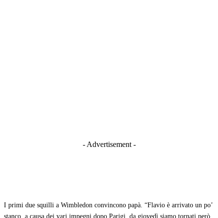
- Advertisement -
I primi due squilli a Wimbledon convincono papà. “Flavio è arrivato un po’
stanco, a causa dei vari impegni dopo Parigi, da giovedì siamo tornati però