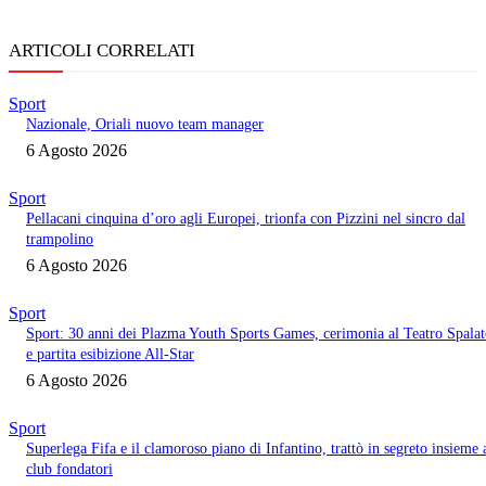
ARTICOLI CORRELATI
Sport
Nazionale, Oriali nuovo team manager
6 Agosto 2026
Sport
Pellacani cinquina d’oro agli Europei, trionfa con Pizzini nel sincro dal
trampolino
6 Agosto 2026
Sport
Sport: 30 anni dei Plazma Youth Sports Games, cerimonia al Teatro Spala
e partita esibizione All-Star
6 Agosto 2026
Sport
Superlega Fifa e il clamoroso piano di Infantino, trattò in segreto insieme 
club fondatori