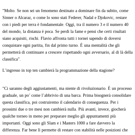
“Molto. Se non sei un fenomeno destinato a dominare fin da subito, come
Sinner o Alcaraz, o come lo sono stati Federer, Nadal e Djokovic, restare
con i piedi per terra è fondamentale. Oggi, tra il numero 3 e il numero 40
del mondo, la distanza è poca. Se perdi la fame e pensi che certi risultati
siano acquisiti, rischi. Flavio affronta tutti i tornei sapendo di doversi
conquistare ogni partita, fin dal primo turno. È una mentalità che gli
permetterà di continuare a crescere rispettando ogni avversario, al di là della
classifica”.
L’ingresso in top ten cambierà la programmazione della stagione?
“Ci saranno degli aggiustamenti, ma niente di rivoluzionario. È un processo
graduale, un po’ come l’abbrivio di una barca. Prima bisognerà consolidare
questa classifica, poi costruiremo il calendario di conseguenza. Per i
prossimi due o tre mesi non cambierà nulla. Più avanti, invece, giocherà
qualche torneo in meno per preparare meglio gli appuntamenti più
importanti. Oggi sono gli Slam e i Masters 1000 a fare davvero la
differenza. Far bene lì permette di restare con stabilità nelle posizioni che