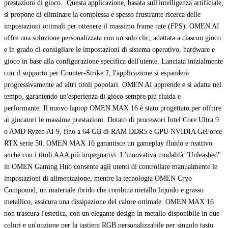
prestazioni di gioco. Questa applicazione, basata sull'intelligenza artificiale,
si propone di eliminare la complessa e spesso frustrante ricerca delle
impostazioni ottimali per ottenere il massimo frame rate (FPS). OMEN AI
offre una soluzione personalizzata con un solo clic, adattata a ciascun gioco
e in grado di consigliare le impostazioni di sistema operativo, hardware e
gioco in base alla configurazione specifica dell'utente. Lanciata inizialmente
con il supporto per Counter-Strike 2, l'applicazione si espanderà
progressivamente ad altri titoli popolari. OMEN AI apprende e si adatta nel
tempo, garantendo un'esperienza di gioco sempre più fluida e
performante. Il nuovo laptop OMEN MAX 16 è stato progettato per offrire
ai giocatori le massime prestazioni. Dotato di processori Intel Core Ultra 9
o AMD Ryzen AI 9, fino a 64 GB di RAM DDR5 e GPU NVIDIA GeForce
RTX serie 50, OMEN MAX 16 garantisce un gameplay fluido e reattivo
anche con i titoli AAA più impegnativi. L'innovativa modalità "Unleashed"
in OMEN Gaming Hub consente agli utenti di controllare manualmente le
impostazioni di alimentazione, mentre la tecnologia OMEN Cryo
Compound, un materiale ibrido che combina metallo liquido e grasso
metallico, assicura una dissipazione del calore ottimale. OMEN MAX 16
non trascura l'estetica, con un elegante design in metallo disponibile in due
colori e un'opzione per la tastiera RGB personalizzabile per singolo tasto