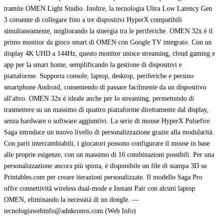
tramite OMEN Light Studio. Inoltre, la tecnologia Ultra Low Latency Gen
3 consente di collegare fino a tre dispositivi HyperX compatibili
simultaneamente, migliorando la sinergia tra le periferiche. OMEN 32x è il
primo monitor da gioco smart di OMEN con Google TV integrato. Con un
display 4K UHD a 144Hz, questo monitor unisce streaming, cloud gaming e
app per la smart home, semplificando la gestione di dispositivi e
piattaforme. Supporta console, laptop, desktop, periferiche e persino
smartphone Android, consentendo di passare facilmente da un dispositivo
all'altro. OMEN 32x è ideale anche per lo streaming, permettendo di
trasmettere su un massimo di quattro piattaforme direttamente dal display,
senza hardware o software aggiuntivi. La serie di mouse HyperX Pulsefire
Saga introduce un nuovo livello di personalizzazione grazie alla modularità.
Con parti intercambiabili, i giocatori possono configurare il mouse in base
alle proprie esigenze, con un massimo di 16 combinazioni possibili. Per una
personalizzazione ancora più spinta, è disponibile un file di stampa 3D su
Printables.com per creare iterazioni personalizzate. Il modello Saga Pro
offre connettività wireless dual-mode e Instant Pair con alcuni laptop
OMEN, eliminando la necessità di un dongle. —
tecnologiawebinfo@adnkronos.com (Web Info)