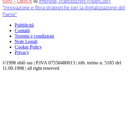
tutti – Oblo.it
Imprese, Franceschini (FiberCop):
su
"Innovazione e fibra strategiche per la digitalizzazione del
Paese"
Pubblicità
Contatti
Termini e condizioni
Note Legali
Cookie Policy
Privacy
©1998 oblò sas | P.IVA 07558480013 | trib. torino n. 5185 del
11.09.1998 | all right reserved