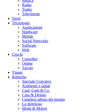
Musica
Radio
Teatro
Televisione
Sport
Tecnologia
Applicazioni
Hardware
Mobile
Social Networks
Software
Web
Giochi
Consolles
Online
Tavolo
Viaggi
Rubriche
Speciale Conclave
Ambiente e salute
Cani, Gatti & Co.
Casa & Design
I migliori album del mondo
La dietologa
Moda & Motori