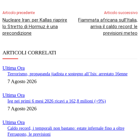
Articolo precedente
Articolo successivo
Nucleare Iran: per Kallas riaprire
Fiammata africana sull'Italia,
lo Stretto di Hormuz è una
arriva il caldo record: le
precondizione
previsioni meteo
ARTICOLI CORRELATI
Ultima Ora
Terrorismo, propaganda jiadista e sostegno all’Isis: arrestato 16enne
7 Agosto 2026
Ultima Ora
Ieg nei primi 6 mesi 2026 ricavi a 162,8 milioni (+9%)
7 Agosto 2026
Ultima Ora
Caldo record, i temporali non bastano: estate infernale fino a oltre
Ferragosto, le previsioni