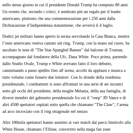
nello stesso giorno in cui il presidente Donald Trump ha compiuto 80 anni.
Un evento che, secondo i critici, è sembrato più un regalo per il leader
americano, piuttosto che una commemorazione per i 250 anni dalla
Dichiarazione d’Indipendenza statunitense, che avverrà il 4 luglio.
Dodici jet militari hanno aperto la serata sorvolando la Casa Bianca, mentre
l’inno americano veniva cantato sul ring. Trump, con la mano sul cuore, ha
ascoltato le note di “The Star-Spangled Banner” dal balcone di Truman,
accompagnato dal fondatore della Ufc, Dana White. Poco prima, partendo
dallo Studio Ovale, Trump e White avevano fatto il loro debutto,
camminando a passo spedito fino all’arena, accolti da applausi e musica a
tutto volume come fossero due lottatori. Con lo sfondo della residenza
presidenziale, i combattenti si sono affrontati in una serie di sei incontri
sotto gli occhi del presidente, della moglie Melania, della sua famiglia, di
diversi membri del gabinetto presidenziale fra cui il “veep” JD Vance e di
altri 4500 spettatori ospitati sotto quella che chiamano “The Claw”, l’arena
ad arco incrociato con il ring ottagonale nel mezzo.
Altri 100mila spettatori hanno assistito ai vari match dal parco limitrofo alla
White House, chiamato l’Ellisse, convertito nella mega fan zone