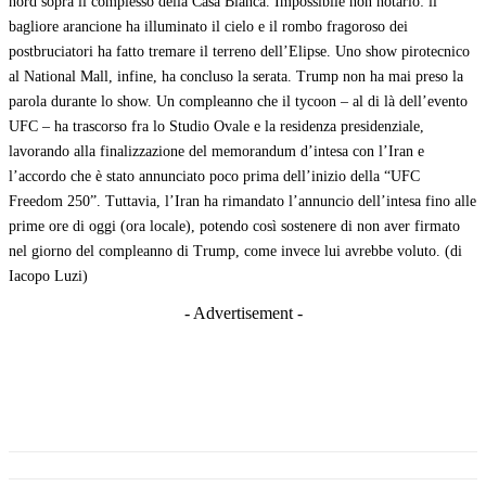
nord sopra il complesso della Casa Bianca. Impossibile non notarlo: il
bagliore arancione ha illuminato il cielo e il rombo fragoroso dei
postbruciatori ha fatto tremare il terreno dell’Elipse. Uno show pirotecnico
al National Mall, infine, ha concluso la serata. Trump non ha mai preso la
parola durante lo show. Un compleanno che il tycoon – al di là dell’evento
UFC – ha trascorso fra lo Studio Ovale e la residenza presidenziale,
lavorando alla finalizzazione del memorandum d’intesa con l’Iran e
l’accordo che è stato annunciato poco prima dell’inizio della “UFC
Freedom 250”. Tuttavia, l’Iran ha rimandato l’annuncio dell’intesa fino alle
prime ore di oggi (ora locale), potendo così sostenere di non aver firmato
nel giorno del compleanno di Trump, come invece lui avrebbe voluto. (di
Iacopo Luzi)
- Advertisement -