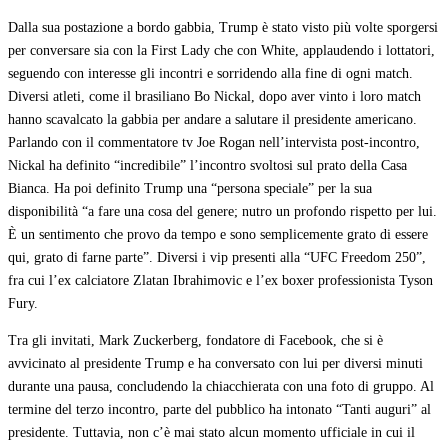
Dalla sua postazione a bordo gabbia, Trump è stato visto più volte sporgersi
per conversare sia con la First Lady che con White, applaudendo i lottatori,
seguendo con interesse gli incontri e sorridendo alla fine di ogni match.
Diversi atleti, come il brasiliano Bo Nickal, dopo aver vinto i loro match
hanno scavalcato la gabbia per andare a salutare il presidente americano.
Parlando con il commentatore tv Joe Rogan nell’intervista post-incontro,
Nickal ha definito “incredibile” l’incontro svoltosi sul prato della Casa
Bianca. Ha poi definito Trump una “persona speciale” per la sua
disponibilità “a fare una cosa del genere; nutro un profondo rispetto per lui.
È un sentimento che provo da tempo e sono semplicemente grato di essere
qui, grato di farne parte”. Diversi i vip presenti alla “UFC Freedom 250”,
fra cui l’ex calciatore Zlatan Ibrahimovic e l’ex boxer professionista Tyson
Fury.
Tra gli invitati, Mark Zuckerberg, fondatore di Facebook, che si è
avvicinato al presidente Trump e ha conversato con lui per diversi minuti
durante una pausa, concludendo la chiacchierata con una foto di gruppo. Al
termine del terzo incontro, parte del pubblico ha intonato “Tanti auguri” al
presidente. Tuttavia, non c’è mai stato alcun momento ufficiale in cui il