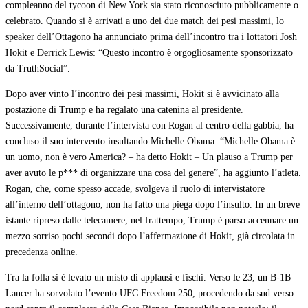
compleanno del tycoon di New York sia stato riconosciuto pubblicamente o
celebrato. Quando si è arrivati a uno dei due match dei pesi massimi, lo
speaker dell’Ottagono ha annunciato prima dell’incontro tra i lottatori Josh
Hokit e Derrick Lewis: “Questo incontro è orgogliosamente sponsorizzato
da TruthSocial”.
Dopo aver vinto l’incontro dei pesi massimi, Hokit si è avvicinato alla
postazione di Trump e ha regalato una catenina al presidente.
Successivamente, durante l’intervista con Rogan al centro della gabbia, ha
concluso il suo intervento insultando Michelle Obama. “Michelle Obama è
un uomo, non è vero America? – ha detto Hokit – Un plauso a Trump per
aver avuto le p*** di organizzare una cosa del genere”, ha aggiunto l’atleta.
Rogan, che, come spesso accade, svolgeva il ruolo di intervistatore
all’interno dell’ottagono, non ha fatto una piega dopo l’insulto. In un breve
istante ripreso dalle telecamere, nel frattempo, Trump è parso accennare un
mezzo sorriso pochi secondi dopo l’affermazione di Hokit, già circolata in
precedenza online.
Tra la folla si è levato un misto di applausi e fischi. Verso le 23, un B-1B
Lancer ha sorvolato l’evento UFC Freedom 250, procedendo da sud verso