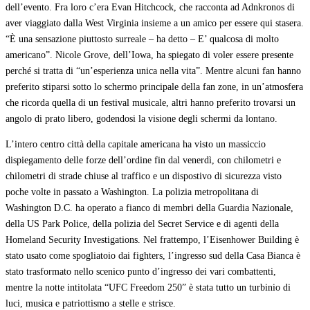
dell’evento. Fra loro c’era Evan Hitchcock, che racconta ad Adnkronos di
aver viaggiato dalla West Virginia insieme a un amico per essere qui stasera.
“È una sensazione piuttosto surreale – ha detto – E’ qualcosa di molto
americano”. Nicole Grove, dell’Iowa, ha spiegato di voler essere presente
perché si tratta di “un’esperienza unica nella vita”. Mentre alcuni fan hanno
preferito stiparsi sotto lo schermo principale della fan zone, in un’atmosfera
che ricorda quella di un festival musicale, altri hanno preferito trovarsi un
angolo di prato libero, godendosi la visione degli schermi da lontano.
L’intero centro città della capitale americana ha visto un massiccio
dispiegamento delle forze dell’ordine fin dal venerdì, con chilometri e
chilometri di strade chiuse al traffico e un dispostivo di sicurezza visto
poche volte in passato a Washington. La polizia metropolitana di
Washington D.C. ha operato a fianco di membri della Guardia Nazionale,
della US Park Police, della polizia del Secret Service e di agenti della
Homeland Security Investigations. Nel frattempo, l’Eisenhower Building è
stato usato come spogliatoio dai fighters, l’ingresso sud della Casa Bianca è
stato trasformato nello scenico punto d’ingresso dei vari combattenti,
mentre la notte intitolata “UFC Freedom 250” è stata tutto un turbinio di
luci, musica e patriottismo a stelle e strisce.