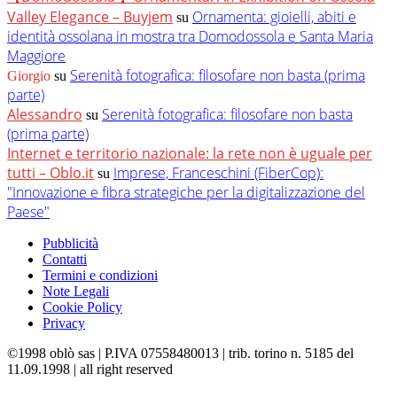
Valley Elegance – Buyjem
Ornamenta: gioielli, abiti e
su
identità ossolana in mostra tra Domodossola e Santa Maria
Maggiore
Serenità fotografica: filosofare non basta (prima
Giorgio
su
parte)
Alessandro
Serenità fotografica: filosofare non basta
su
(prima parte)
Internet e territorio nazionale: la rete non è uguale per
tutti – Oblo.it
Imprese, Franceschini (FiberCop):
su
"Innovazione e fibra strategiche per la digitalizzazione del
Paese"
Pubblicità
Contatti
Termini e condizioni
Note Legali
Cookie Policy
Privacy
©1998 oblò sas | P.IVA 07558480013 | trib. torino n. 5185 del
11.09.1998 | all right reserved