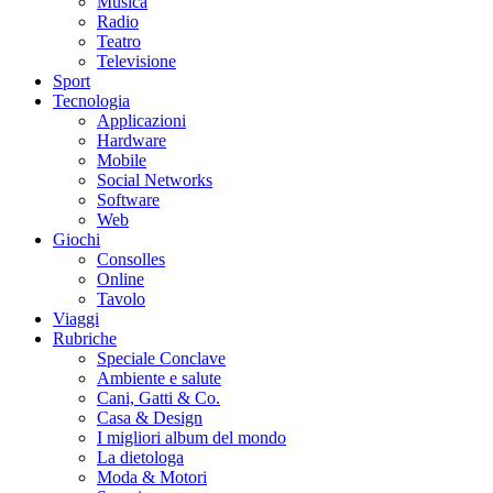
Musica
Radio
Teatro
Televisione
Sport
Tecnologia
Applicazioni
Hardware
Mobile
Social Networks
Software
Web
Giochi
Consolles
Online
Tavolo
Viaggi
Rubriche
Speciale Conclave
Ambiente e salute
Cani, Gatti & Co.
Casa & Design
I migliori album del mondo
La dietologa
Moda & Motori