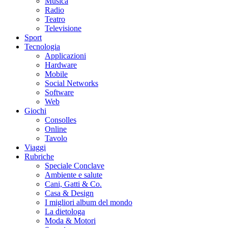
Musica
Radio
Teatro
Televisione
Sport
Tecnologia
Applicazioni
Hardware
Mobile
Social Networks
Software
Web
Giochi
Consolles
Online
Tavolo
Viaggi
Rubriche
Speciale Conclave
Ambiente e salute
Cani, Gatti & Co.
Casa & Design
I migliori album del mondo
La dietologa
Moda & Motori