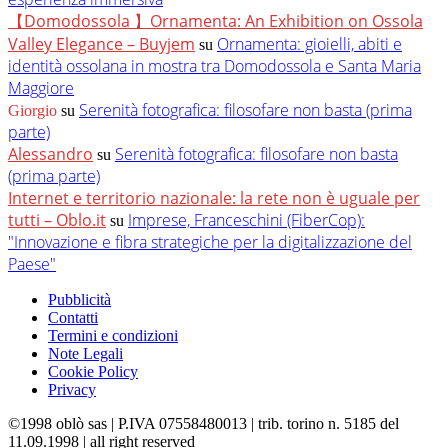
【Domodossola 】Ornamenta: An Exhibition on Ossola
Valley Elegance – Buyjem
Ornamenta: gioielli, abiti e
su
identità ossolana in mostra tra Domodossola e Santa Maria
Maggiore
Serenità fotografica: filosofare non basta (prima
Giorgio
su
parte)
Alessandro
Serenità fotografica: filosofare non basta
su
(prima parte)
Internet e territorio nazionale: la rete non è uguale per
tutti – Oblo.it
Imprese, Franceschini (FiberCop):
su
"Innovazione e fibra strategiche per la digitalizzazione del
Paese"
Pubblicità
Contatti
Termini e condizioni
Note Legali
Cookie Policy
Privacy
©1998 oblò sas | P.IVA 07558480013 | trib. torino n. 5185 del
11.09.1998 | all right reserved