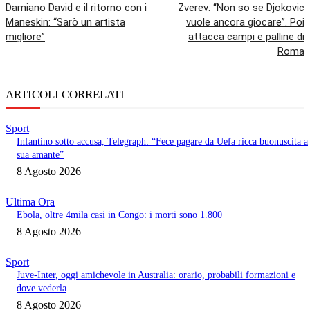
Damiano David e il ritorno con i
Zverev: “Non so se Djokovic
Maneskin: “Sarò un artista
vuole ancora giocare”. Poi
migliore”
attacca campi e palline di
Roma
ARTICOLI CORRELATI
Sport
Infantino sotto accusa, Telegraph: “Fece pagare da Uefa ricca buonuscita a
sua amante”
8 Agosto 2026
Ultima Ora
Ebola, oltre 4mila casi in Congo: i morti sono 1.800
8 Agosto 2026
Sport
Juve-Inter, oggi amichevole in Australia: orario, probabili formazioni e
dove vederla
8 Agosto 2026