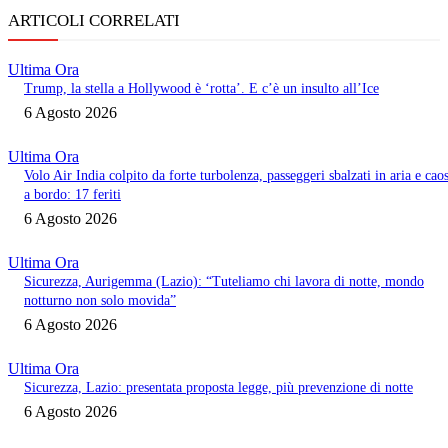
ARTICOLI CORRELATI
Ultima Ora
Trump, la stella a Hollywood è ‘rotta’. E c’è un insulto all’Ice
6 Agosto 2026
Ultima Ora
Volo Air India colpito da forte turbolenza, passeggeri sbalzati in aria e cao
a bordo: 17 feriti
6 Agosto 2026
Ultima Ora
Sicurezza, Aurigemma (Lazio): “Tuteliamo chi lavora di notte, mondo
notturno non solo movida”
6 Agosto 2026
Ultima Ora
Sicurezza, Lazio: presentata proposta legge, più prevenzione di notte
6 Agosto 2026