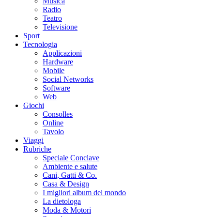
Musica
Radio
Teatro
Televisione
Sport
Tecnologia
Applicazioni
Hardware
Mobile
Social Networks
Software
Web
Giochi
Consolles
Online
Tavolo
Viaggi
Rubriche
Speciale Conclave
Ambiente e salute
Cani, Gatti & Co.
Casa & Design
I migliori album del mondo
La dietologa
Moda & Motori