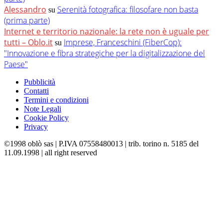
Alessandro
Serenità fotografica: filosofare non basta
su
(prima parte)
Internet e territorio nazionale: la rete non è uguale per
tutti – Oblo.it
Imprese, Franceschini (FiberCop):
su
"Innovazione e fibra strategiche per la digitalizzazione del
Paese"
Pubblicità
Contatti
Termini e condizioni
Note Legali
Cookie Policy
Privacy
©1998 oblò sas | P.IVA 07558480013 | trib. torino n. 5185 del
11.09.1998 | all right reserved