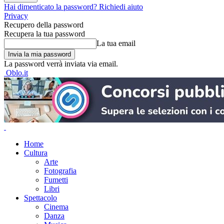
Hai dimenticato la password? Richiedi aiuto
Privacy
Recupero della password
Recupera la tua password
La tua email
La password verrà inviata via email.
Oblo.it
Home
Cultura
Arte
Fotografia
Fumetti
Libri
Spettacolo
Cinema
Danza