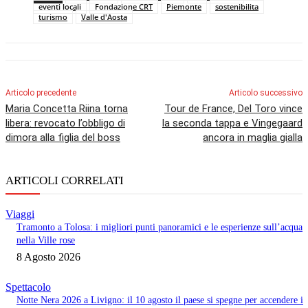
eventi locali
Fondazione CRT
Piemonte
sostenibilita
turismo
Valle d'Aosta
Articolo precedente
Articolo successivo
Maria Concetta Riina torna
Tour de France, Del Toro vince
libera: revocato l’obbligo di
la seconda tappa e Vingegaard
dimora alla figlia del boss
ancora in maglia gialla
ARTICOLI CORRELATI
Viaggi
Tramonto a Tolosa: i migliori punti panoramici e le esperienze sull’acqua
nella Ville rose
8 Agosto 2026
Spettacolo
Notte Nera 2026 a Livigno: il 10 agosto il paese si spegne per accendere i