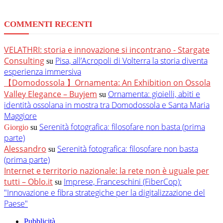
COMMENTI RECENTI
VELATHRI: storia e innovazione si incontrano - Stargate
Consulting
Pisa, all’Acropoli di Volterra la storia diventa
su
esperienza immersiva
【Domodossola 】Ornamenta: An Exhibition on Ossola
Valley Elegance – Buyjem
Ornamenta: gioielli, abiti e
su
identità ossolana in mostra tra Domodossola e Santa Maria
Maggiore
Serenità fotografica: filosofare non basta (prima
Giorgio
su
parte)
Alessandro
Serenità fotografica: filosofare non basta
su
(prima parte)
Internet e territorio nazionale: la rete non è uguale per
tutti – Oblo.it
Imprese, Franceschini (FiberCop):
su
"Innovazione e fibra strategiche per la digitalizzazione del
Paese"
Pubblicità