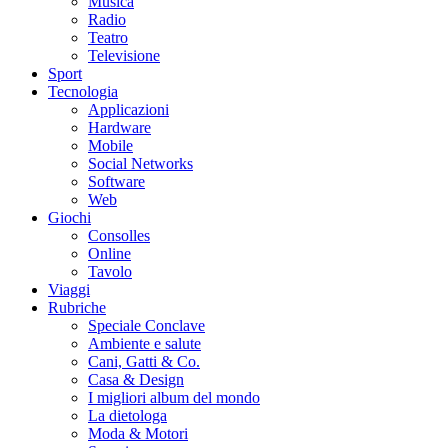
Musica
Radio
Teatro
Televisione
Sport
Tecnologia
Applicazioni
Hardware
Mobile
Social Networks
Software
Web
Giochi
Consolles
Online
Tavolo
Viaggi
Rubriche
Speciale Conclave
Ambiente e salute
Cani, Gatti & Co.
Casa & Design
I migliori album del mondo
La dietologa
Moda & Motori