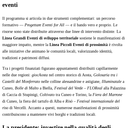
eventi
Il programma si articola in due strumenti complementari: un percorso
formativo —
Progettare Eventi for All
— e il bando vero e proprio. Le
risorse sono state distribuite attraverso due linee di intervento distinte. La
Linea Grandi Eventi di sviluppo territoriale
sostiene le manifestazioni di
maggiore impatto, mentre la
Linea Piccoli Eventi di prossimità
è rivolta
alle iniziative che animano le comunità locali, valorizzando identità,
tradizioni e patrimoni diffusi.
Tra i progetti finanziati figurano appuntamenti distribuiti capillarmente
nelle due regioni:
giocAosta
nel centro storico di Aosta,
Golosaria tra i
Castelli del Monferrato
nelle colline alessandrine e astigiane,
Illuminatale
a
Cuneo,
Bolle di Malto
a Biella,
Festival del Verde – FLOReal
alla Palazzina
di Caccia di Stupinigi,
Coltivato
tra Cuneo e Torino, la
Fiera del Marrone
di Cuneo, la fiera del tartufo di Alba e
Risò – Festival internazionale del
riso
di Vercelli. Accanto a questi, numerose manifestazioni di prossimità
contribuiscono a mantenere vivi borghi e tradizioni locali.
La presidente: investire nella qualità degli