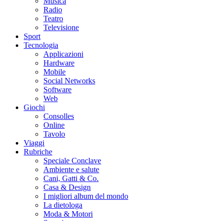
Musica
Radio
Teatro
Televisione
Sport
Tecnologia
Applicazioni
Hardware
Mobile
Social Networks
Software
Web
Giochi
Consolles
Online
Tavolo
Viaggi
Rubriche
Speciale Conclave
Ambiente e salute
Cani, Gatti & Co.
Casa & Design
I migliori album del mondo
La dietologa
Moda & Motori