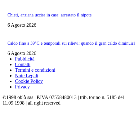
Chieti, anziana uccisa in casa: arrestato il nipote
6 Agosto 2026
Caldo fino a 39°C e temporali sui rilievi: quando il gran caldo diminuirà
6 Agosto 2026
Pubblicità
Contatti
Termini e condizioni
Note Legali
Cookie Policy
Privacy
©1998 oblò sas | P.IVA 07558480013 | trib. torino n. 5185 del
11.09.1998 | all right reserved