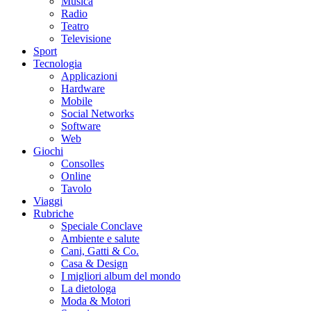
Musica
Radio
Teatro
Televisione
Sport
Tecnologia
Applicazioni
Hardware
Mobile
Social Networks
Software
Web
Giochi
Consolles
Online
Tavolo
Viaggi
Rubriche
Speciale Conclave
Ambiente e salute
Cani, Gatti & Co.
Casa & Design
I migliori album del mondo
La dietologa
Moda & Motori