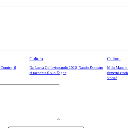
Cultura
Cultura
Comics, il
Da Lucca Collezionando 2026, Nando Esposito
Milo Manara e
ci racconta il suo Zagor.
fumetto eroti
storia!
Commento: