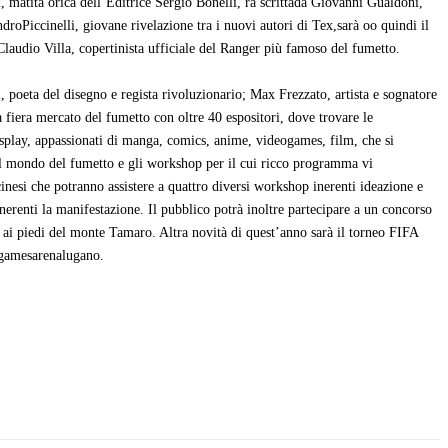
 matita orica dell’Editrice Sergio Bonelli, ra scrittada Giovanni Gualdoni,
droPiccinelli, giovane rivelazione tra i nuovi autori di Tex,sarà oo quindi il
Claudio Villa, copertinista ufficiale del Ranger più famoso del fumetto.
i, poeta del disegno e regista rivoluzionario; Max Frezzato, artista e sognatore
 fiera mercato del fumetto con oltre 40 espositori, dove trovare le
Cosplay, appassionati di manga, comics, anime, videogames, film, che si
i al mondo del fumetto e gli workshop per il cui ricco programma vi
inesi che potranno assistere a quattro diversi workshop inerenti ideazione e
inerenti la manifestazione. Il pubblico potrà inoltre partecipare a un concorso
e ai piedi del monte Tamaro. Altra novità di quest’anno sarà il torneo FIFA
v/gamesarenalugano.