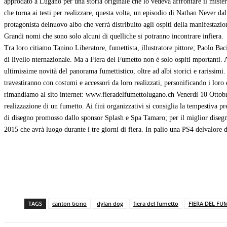
approdato a Lugano per una storia originale che lo vedeva affrontare il miste
che torna ai testi per realizzare, questa volta, un episodio di Nathan Never da
protagonista delnuovo albo che verrà distribuito agli ospiti della manifestazi
Grandi nomi che sono solo alcuni di quelliche si potranno incontrare infiera.
Tra loro citiamo Tanino Liberatore, fumettista, illustratore pittore; Paolo Baci
di livello nternazionale. Ma a Fiera del Fumetto non è solo ospiti mportanti. 
ultimissime novità del panorama fumettistico, oltre ad albi storici e rarissim
travestiranno con costumi e accessori da loro realizzati, personificando i lor
rimandiamo al sito internet: www.fieradelfumettolugano.ch Venerdì 10 Ottobre l
realizzazione di un fumetto. Ai fini organizzativi si consiglia la tempestiva pr
di disegno promosso dallo sponsor Splash e Spa Tamaro; per il miglior disegno 
2015 che avrà luogo durante i tre giorni di fiera. In palio una PS4 delvalore 
TAGS
canton ticino
dylan dog
fiera del fumetto
FIERA DEL FU