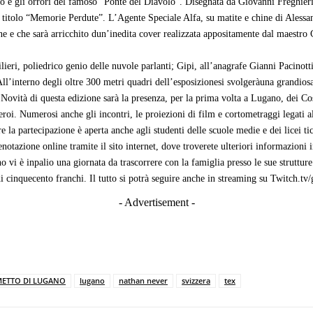
ro e gli orrori del famoso “Ponte del Diavolo”. Disegnata da Giovanni Freghieri,
l titolo “Memorie Perdute”. L’Agente Speciale Alfa, su matite e chine di Alessan
one e che sarà arricchito dun’inedita cover realizzata appositamente dal maestro 
lieri, poliedrico genio delle nuvole parlanti; Gipi, all’anagrafe Gianni Pacinott
All’interno degli oltre 300 metri quadri dell’esposizionesi svolgeràuna grandiosa
i. Novità di questa edizione sarà la presenza, per la prima volta a Lugano, dei 
o eroi. Numerosi anche gli incontri, le proiezioni di film e cortometraggi legat
a partecipazione è aperta anche agli studenti delle scuole medie e dei licei tic
enotazione online tramite il sito internet, dove troverete ulteriori informazioni 
vi è inpalio una giornata da trascorrere con la famiglia presso le sue struttur
di cinquecento franchi. Il tutto si potrà seguire anche in streaming su Twitch.t
- Advertisement -
METTO DI LUGANO
lugano
nathan never
svizzera
tex