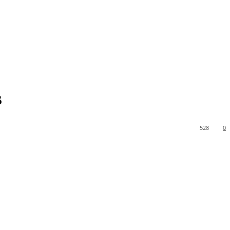
s
528
0