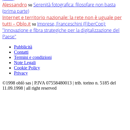
Alessandro
Serenità fotografica: filosofare non basta
su
(prima parte)
Internet e territorio nazionale: la rete non è uguale per
tutti – Oblo.it
Imprese, Franceschini (FiberCop):
su
"Innovazione e fibra strategiche per la digitalizzazione del
Paese"
Pubblicità
Contatti
Termini e condizioni
Note Legali
Cookie Policy
Privacy
©1998 oblò sas | P.IVA 07558480013 | trib. torino n. 5185 del
11.09.1998 | all right reserved