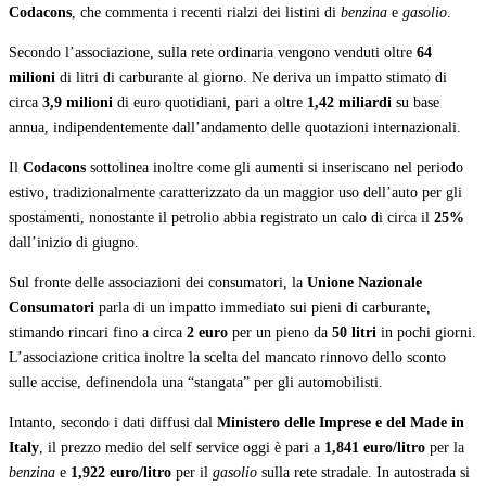
Codacons
, che commenta i recenti rialzi dei listini di
benzina
e
gasolio
.
Secondo l’associazione, sulla rete ordinaria vengono venduti oltre
64
milioni
di litri di carburante al giorno. Ne deriva un impatto stimato di
circa
3,9 milioni
di euro quotidiani, pari a oltre
1,42 miliardi
su base
annua, indipendentemente dall’andamento delle quotazioni internazionali.
Il
Codacons
sottolinea inoltre come gli aumenti si inseriscano nel periodo
estivo, tradizionalmente caratterizzato da un maggior uso dell’auto per gli
spostamenti, nonostante il petrolio abbia registrato un calo di circa il
25%
dall’inizio di giugno.
Sul fronte delle associazioni dei consumatori, la
Unione Nazionale
Consumatori
parla di un impatto immediato sui pieni di carburante,
stimando rincari fino a circa
2 euro
per un pieno da
50 litri
in pochi giorni.
L’associazione critica inoltre la scelta del mancato rinnovo dello sconto
sulle accise, definendola una “stangata” per gli automobilisti.
Intanto, secondo i dati diffusi dal
Ministero delle Imprese e del Made in
Italy
, il prezzo medio del self service oggi è pari a
1,841 euro/litro
per la
benzina
e
1,922 euro/litro
per il
gasolio
sulla rete stradale. In autostrada si