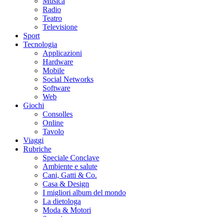
Musica
Radio
Teatro
Televisione
Sport
Tecnologia
Applicazioni
Hardware
Mobile
Social Networks
Software
Web
Giochi
Consolles
Online
Tavolo
Viaggi
Rubriche
Speciale Conclave
Ambiente e salute
Cani, Gatti & Co.
Casa & Design
I migliori album del mondo
La dietologa
Moda & Motori