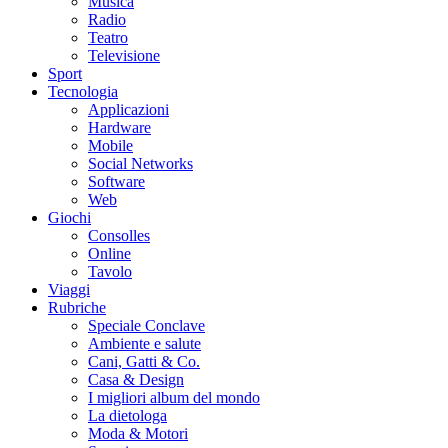
Musica
Radio
Teatro
Televisione
Sport
Tecnologia
Applicazioni
Hardware
Mobile
Social Networks
Software
Web
Giochi
Consolles
Online
Tavolo
Viaggi
Rubriche
Speciale Conclave
Ambiente e salute
Cani, Gatti & Co.
Casa & Design
I migliori album del mondo
La dietologa
Moda & Motori