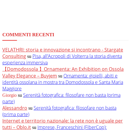
COMMENTI RECENTI
VELATHRI: storia e innovazione si incontrano - Stargate
Consulting
Pisa, all’Acropoli di Volterra la storia diventa
su
esperienza immersiva
【Domodossola 】Ornamenta: An Exhibition on Ossola
Valley Elegance – Buyjem
Ornamenta: gioielli, abiti e
su
identità ossolana in mostra tra Domodossola e Santa Maria
Maggiore
Serenità fotografica: filosofare non basta (prima
Giorgio
su
parte)
Alessandro
Serenità fotografica: filosofare non basta
su
(prima parte)
Internet e territorio nazionale: la rete non è uguale per
tutti – Oblo.it
Imprese, Franceschini (FiberCop):
su