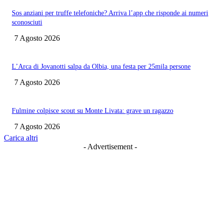
Sos anziani per truffe telefoniche? Arriva l’app che risponde ai numeri
sconosciuti
7 Agosto 2026
L’Arca di Jovanotti salpa da Olbia, una festa per 25mila persone
7 Agosto 2026
Fulmine colpisce scout su Monte Livata: grave un ragazzo
7 Agosto 2026
Carica altri
- Advertisement -