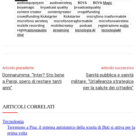
audioequipment
audiowireless
BOYA
BOYA Magic
boyamagic
broadcast quality
broadcastquality
content creator
contentcreator
crowdfunding
crowdfunding Kickstarter
Kickstarter
microfono trasformabile
microfono wireless
microfonotrasformabile
microfonowireless
mobile recording
mobilecreator
podcast
registrazione audio
registrazioneaudio
streaming
tecnologia AI
tecnologiaAI
vlog
Articolo precedente
Articolo successivo
Donnarumma: “Inter? Sto bene
Sanità pubblica e sanità
a Parigi, spero di restare tanti
militare: “Un’alleanza strategica
anni”
per la salute dei cittadini”
ARTICOLI CORRELATI
Tecnologia
Terremoto a Pisa: il sistema antisismico della scuola di Buti si attiva per la
prima volta