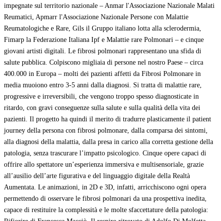
impegnate sul territorio nazionale – Anmar l'Associazione Nazionale Malati
Reumatici, Apmarr l'Associazione Nazionale Persone con Malattie
Reumatologiche e Rare, Gils il Gruppo italiano lotta alla sclerodermia,
Fimarp la Federazione Italiana Ipf e Malattie rare Polmonari – e cinque
giovani artisti digitali. Le fibrosi polmonari rappresentano una sfida di
salute pubblica. Colpiscono migliaia di persone nel nostro Paese – circa
400.000 in Europa – molti dei pazienti affetti da Fibrosi Polmonare in
media muoiono entro 3-5 anni dalla diagnosi. Si tratta di malattie rare,
progressive e irreversibili, che vengono troppo spesso diagnosticate in
ritardo, con gravi conseguenze sulla salute e sulla qualità della vita dei
pazienti. Il progetto ha quindi il merito di tradurre plasticamente il patient
journey della persona con fibrosi polmonare, dalla comparsa dei sintomi,
alla diagnosi della malattia, dalla presa in carico alla corretta gestione della
patologia, senza trascurare l’impatto psicologico. Cinque opere capaci di
offrire allo spettatore un’esperienza immersiva e multisensoriale, grazie
all’ausilio dell’arte figurativa e del linguaggio digitale della Realtà
Aumentata. Le animazioni, in 2D e 3D, infatti, arricchiscono ogni opera
permettendo di osservare le fibrosi polmonari da una prospettiva inedita,
capace di restituire la complessità e le molte sfaccettature della patologia: