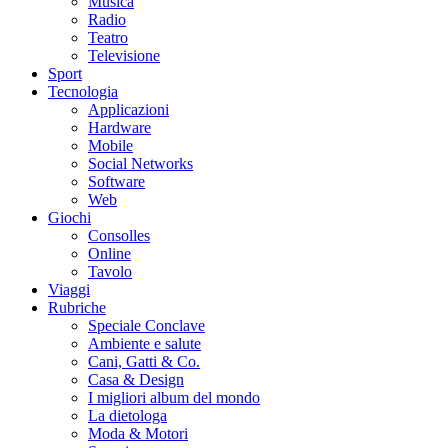
Musica
Radio
Teatro
Televisione
Sport
Tecnologia
Applicazioni
Hardware
Mobile
Social Networks
Software
Web
Giochi
Consolles
Online
Tavolo
Viaggi
Rubriche
Speciale Conclave
Ambiente e salute
Cani, Gatti & Co.
Casa & Design
I migliori album del mondo
La dietologa
Moda & Motori