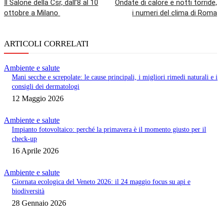
Il Salone della Csr, dall’8 al 10
Ondate di calore e notti torride,
ottobre a Milano
i numeri del clima di Roma
ARTICOLI CORRELATI
Ambiente e salute
Mani secche e screpolate: le cause principali, i migliori rimedi naturali e i
consigli dei dermatologi
12 Maggio 2026
Ambiente e salute
Impianto fotovoltaico: perché la primavera è il momento giusto per il
check-up
16 Aprile 2026
Ambiente e salute
Giornata ecologica del Veneto 2026: il 24 maggio focus su api e
biodiversità
28 Gennaio 2026