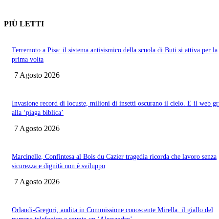
PIÙ LETTI
Terremoto a Pisa: il sistema antisismico della scuola di Buti si attiva per la
prima volta
7 Agosto 2026
Invasione record di locuste, milioni di insetti oscurano il cielo. E il web gr
alla ‘piaga biblica’
7 Agosto 2026
Marcinelle, Confintesa al Bois du Cazier tragedia ricorda che lavoro senza
sicurezza e dignità non è sviluppo
7 Agosto 2026
Orlandi-Gregori, audita in Commissione conoscente Mirella: il giallo del