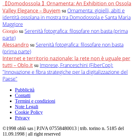
【Domodossola 】Ornamenta: An Exhibition on Ossola
Valley Elegance – Buyjem
Ornamenta: gioielli, abiti e
su
identità ossolana in mostra tra Domodossola e Santa Maria
Maggiore
Serenità fotografica: filosofare non basta (prima
Giorgio
su
parte)
Alessandro
Serenità fotografica: filosofare non basta
su
(prima parte)
Internet e territorio nazionale: la rete non è uguale per
tutti – Oblo.it
Imprese, Franceschini (FiberCop):
su
"Innovazione e fibra strategiche per la digitalizzazione del
Paese"
Pubblicità
Contatti
Termini e condizioni
Note Legali
Cookie Policy
Privacy
©1998 oblò sas | P.IVA 07558480013 | trib. torino n. 5185 del
11.09.1998 | all right reserved