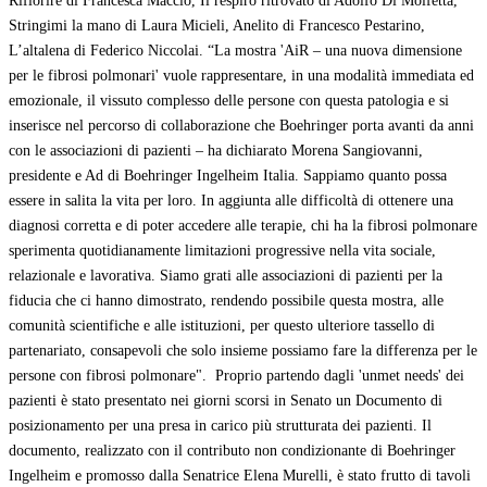
Rifiorire di Francesca Macciò, Il respiro ritrovato di Adolfo Di Molfetta,
Stringimi la mano di Laura Micieli, Anelito di Francesco Pestarino,
L’altalena di Federico Niccolai. “La mostra 'AiR – una nuova dimensione
per le fibrosi polmonari' vuole rappresentare, in una modalità immediata ed
emozionale, il vissuto complesso delle persone con questa patologia e si
inserisce nel percorso di collaborazione che Boehringer porta avanti da anni
con le associazioni di pazienti – ha dichiarato Morena Sangiovanni,
presidente e Ad di Boehringer Ingelheim Italia. Sappiamo quanto possa
essere in salita la vita per loro. In aggiunta alle difficoltà di ottenere una
diagnosi corretta e di poter accedere alle terapie, chi ha la fibrosi polmonare
sperimenta quotidianamente limitazioni progressive nella vita sociale,
relazionale e lavorativa. Siamo grati alle associazioni di pazienti per la
fiducia che ci hanno dimostrato, rendendo possibile questa mostra, alle
comunità scientifiche e alle istituzioni, per questo ulteriore tassello di
partenariato, consapevoli che solo insieme possiamo fare la differenza per le
persone con fibrosi polmonare". Proprio partendo dagli 'unmet needs' dei
pazienti è stato presentato nei giorni scorsi in Senato un Documento di
posizionamento per una presa in carico più strutturata dei pazienti. Il
documento, realizzato con il contributo non condizionante di Boehringer
Ingelheim e promosso dalla Senatrice Elena Murelli, è stato frutto di tavoli