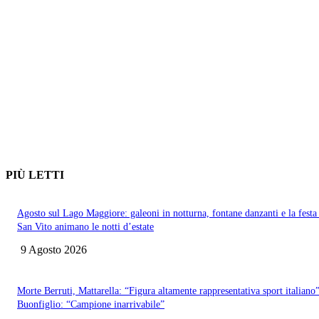
PIÙ LETTI
Agosto sul Lago Maggiore: galeoni in notturna, fontane danzanti e la festa
San Vito animano le notti d’estate
9 Agosto 2026
Morte Berruti, Mattarella: “Figura altamente rappresentativa sport italiano”
Buonfiglio: “Campione inarrivabile”