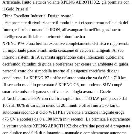
Artificiale, l'auto elettrica volante XPENG AEROTH X2, già premiata con
il Gold Prize al "
China Excellent Industrial Design Award"
, che promette di rivoluzionare il modo in cui ci sposteremo nelle città del
futuro, e il robot umanoide IRON, all'avanguardia nell'integrazione tra
intelligenza artificiale e movimento biomimetico.
XPENG P7+ è una berlina executive completamente elettrica e rappresenta
un importante passo avanti nella creazione di veicoli intelligenti. Al suo
interno i sistemi di IA avanzata apprendono dalle interazioni quotidiane,
decifrando abitudini di guida e preferenze per creare un ambiente di guida
personalizzato che si modella intorno alle esigenze specifiche di ogni
conducente. La XPENG P7+ offre un'autonomia che va da 602 a 710 km.
Il secondo modello presentato è XPENG G6, un moderno SUV coupé
smart che unisce eleganza sportiva e tecnologia avanzata. Grazie
all’architettura a 800V con ricarica rapida fino a 280 kW, può passare dal
10% all’80% di carica in meno di 20 minuti e offre fino a 570 km di
autonomia secondo il ciclo WLTP.La versione a trazione integrale eroga
476 CV e accelera da 0 a 100 km/h in 4 secondi. La primizia è sicuramente
la vettura volante XPENG AEROTH X2 che offre due posti ed è progettata
con duplice modalità di pilotaggio – manuale o completamente autonoma,