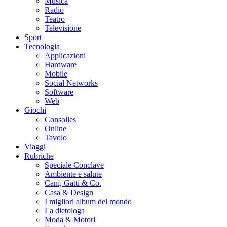
Musica
Radio
Teatro
Televisione
Sport
Tecnologia
Applicazioni
Hardware
Mobile
Social Networks
Software
Web
Giochi
Consolles
Online
Tavolo
Viaggi
Rubriche
Speciale Conclave
Ambiente e salute
Cani, Gatti & Co.
Casa & Design
I migliori album del mondo
La dietologa
Moda & Motori