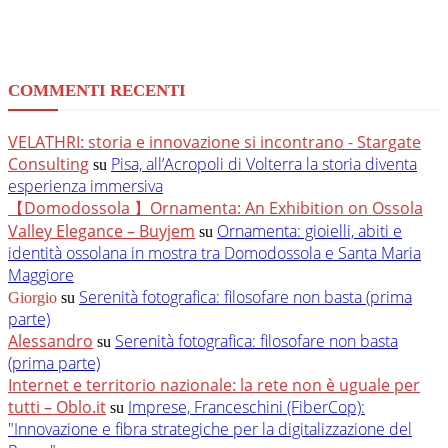
COMMENTI RECENTI
VELATHRI: storia e innovazione si incontrano - Stargate
Consulting
Pisa, all’Acropoli di Volterra la storia diventa
su
esperienza immersiva
【Domodossola 】Ornamenta: An Exhibition on Ossola
Valley Elegance – Buyjem
Ornamenta: gioielli, abiti e
su
identità ossolana in mostra tra Domodossola e Santa Maria
Maggiore
Serenità fotografica: filosofare non basta (prima
Giorgio
su
parte)
Alessandro
Serenità fotografica: filosofare non basta
su
(prima parte)
Internet e territorio nazionale: la rete non è uguale per
tutti – Oblo.it
Imprese, Franceschini (FiberCop):
su
"Innovazione e fibra strategiche per la digitalizzazione del