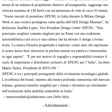
dotata di un sistema di propulsione elettrico all'avanguardia, raggiunge una
velocità massima di 130 km/h con un'autonomia di volo di circa 35 minuti.
"Siamo onorati di presentare XPENG in Italia durante la Milano Design
Week in una cornice prestigiosa come quella dell'ADI Design Museum”, ha
dichiarato JuanMa Lopez, Vice President Design Center XPENG. “Non
potevamo scegliere contesto migliore per un Paese con una tradizione
automobilistica così ricca e una cultura che ha elevato il design a forma
d'arte. La nostra filosofia progettuale è esplicita: creare auto che esprimano
il nostro know-how attraverso la perfetta unione tra estetica e funzionalità
in ogni aspetto". "È per noi motivo di orgoglio e responsabilità rivestire il
ruolo di importatori e distributori esclusivi di XPENG per l’Italia”, ha detto
Mattia Vanini, Presidente di ATFLOW. “
XPENG è tra i principali protagonisti della rivoluzione tecnologica globale.
L'eccellenza del brand, insieme alla nostra profonda conoscenza del mercato
italiano, genererà benefici tangibili per i clienti e diventerà un riferimento
nell'evoluzione della mobilità sostenibile in Italia".
—motoriwebinfo@adnkronos.com (Web Info)
- Advertisement -