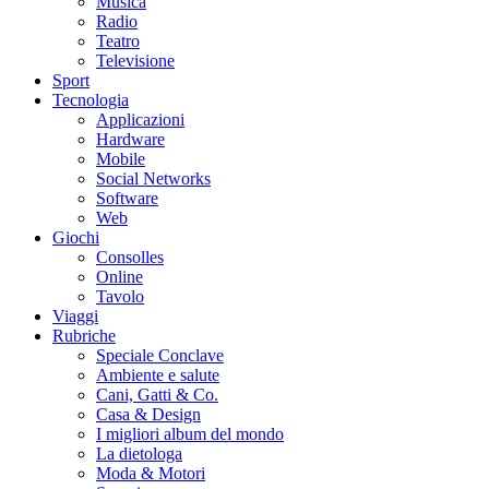
Musica
Radio
Teatro
Televisione
Sport
Tecnologia
Applicazioni
Hardware
Mobile
Social Networks
Software
Web
Giochi
Consolles
Online
Tavolo
Viaggi
Rubriche
Speciale Conclave
Ambiente e salute
Cani, Gatti & Co.
Casa & Design
I migliori album del mondo
La dietologa
Moda & Motori