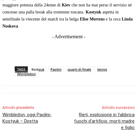
maggiore potenza della 24enne di
Kiev
che non ha mai perso il servizio né
concesso una palla break alla trentenne toscana.
Kostyuk
aspetta in
semifinale la vincente del match tra la belga
Elise Mertens
e la ceca
Linda
Noskova
.
- Advertisement -
TAGS
Kostyuk
Paolini
quarti di finale
tennis
Wimbledon
Articolo precedente
Articolo successivo
Wimbledon, oggi Paolini-
Rieti, esplosione in fabbrica
Kostyuk – Diretta
fuochi d’artificio: morti madre
e figlio