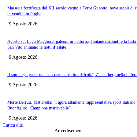
Masseria fortificata del XII secolo vicino a Torre Guaceto: nove secoli di s
in vendita in Puglia
9 Agosto 2026
Agosto sul Lago Maggiore: galeoni in notturna, fontane danzanti e la festa
San Vito animano le notti d’estate
9 Agosto 2026
Il suo mega yacht non soccorre barca in difficoltà, Zuckerberg nella bufer
9 Agosto 2026
Morte Berruti, Mattarella: “Figura altamente rappresentativa sport italiano”
Buonfiglio: “Campione inarrivabile”
9 Agosto 2026
Carica altri
- Advertisement -