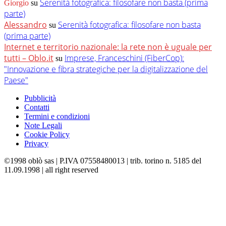
Serenità fotografica: filosofare non basta (prima
Giorgio
su
parte)
Alessandro
Serenità fotografica: filosofare non basta
su
(prima parte)
Internet e territorio nazionale: la rete non è uguale per
tutti – Oblo.it
Imprese, Franceschini (FiberCop):
su
"Innovazione e fibra strategiche per la digitalizzazione del
Paese"
Pubblicità
Contatti
Termini e condizioni
Note Legali
Cookie Policy
Privacy
©1998 oblò sas | P.IVA 07558480013 | trib. torino n. 5185 del
11.09.1998 | all right reserved