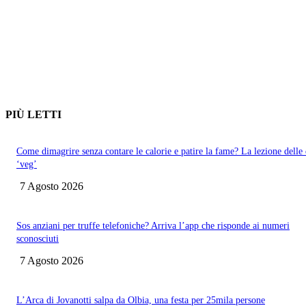
PIÙ LETTI
Come dimagrire senza contare le calorie e patire la fame? La lezione delle 
‘veg’
7 Agosto 2026
Sos anziani per truffe telefoniche? Arriva l’app che risponde ai numeri
sconosciuti
7 Agosto 2026
L’Arca di Jovanotti salpa da Olbia, una festa per 25mila persone