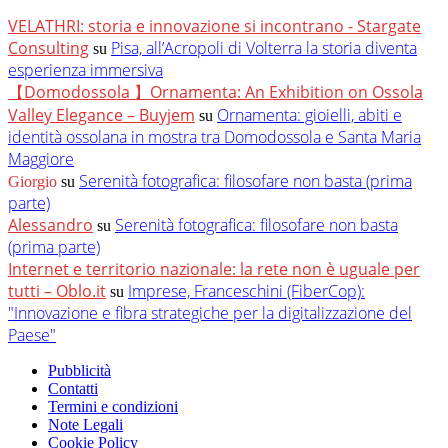
VELATHRI: storia e innovazione si incontrano - Stargate
Consulting
Pisa, all’Acropoli di Volterra la storia diventa
su
esperienza immersiva
【Domodossola 】Ornamenta: An Exhibition on Ossola
Valley Elegance – Buyjem
Ornamenta: gioielli, abiti e
su
identità ossolana in mostra tra Domodossola e Santa Maria
Maggiore
Serenità fotografica: filosofare non basta (prima
Giorgio
su
parte)
Alessandro
Serenità fotografica: filosofare non basta
su
(prima parte)
Internet e territorio nazionale: la rete non è uguale per
tutti – Oblo.it
Imprese, Franceschini (FiberCop):
su
"Innovazione e fibra strategiche per la digitalizzazione del
Paese"
Pubblicità
Contatti
Termini e condizioni
Note Legali
Cookie Policy