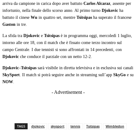
arriva da campione in carica dopo aver battuto
Carlos Alcaraz
, assente per
infortunio, nella finale dello scorso anno. Al primo turno
Djokovic
ha
battuto il cinese
Wu
in quattro set, mentre
Tsitsipas
ha superato il francese
Gaston
in tre.
La sfida tra
Djokovic
e
Tsitsipas
è in programma oggi, mercoledì 1 luglio,
intorno alle ore 18, con il match che è fissato come terzo incontro sul
campo Centrale. I due tennisti si sono affrontati in 14 precedenti, con
Djokovic
che conduce il parziale con un netto 12-2.
Djokovic
–
Tsitsipas
sarà visibile in diretta televisiva e in esclusiva sui canali
SkySport
. Il match si potrà seguire anche in streaming sull’app
SkyGo
e su
NOW
.
- Advertisement -
TAGS
djokovic
skysport
tennis
Tsitsipas
Wimbledon