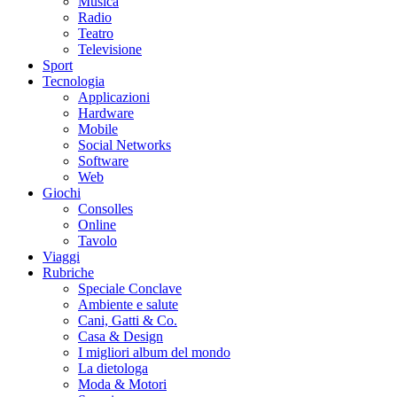
Musica
Radio
Teatro
Televisione
Sport
Tecnologia
Applicazioni
Hardware
Mobile
Social Networks
Software
Web
Giochi
Consolles
Online
Tavolo
Viaggi
Rubriche
Speciale Conclave
Ambiente e salute
Cani, Gatti & Co.
Casa & Design
I migliori album del mondo
La dietologa
Moda & Motori