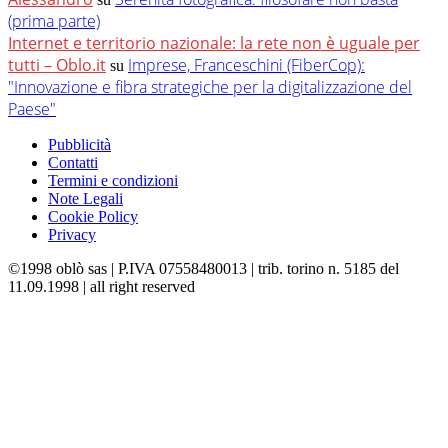
(prima parte)
Internet e territorio nazionale: la rete non è uguale per
tutti – Oblo.it
Imprese, Franceschini (FiberCop):
su
"Innovazione e fibra strategiche per la digitalizzazione del
Paese"
Pubblicità
Contatti
Termini e condizioni
Note Legali
Cookie Policy
Privacy
©1998 oblò sas | P.IVA 07558480013 | trib. torino n. 5185 del
11.09.1998 | all right reserved