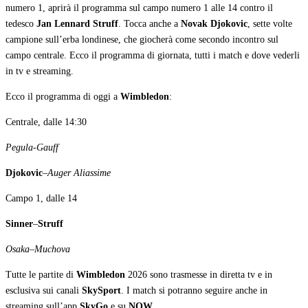
numero 1, aprirà il programma sul campo numero 1 alle 14 contro il
tedesco
Jan Lennard Struff
. Tocca anche a
Novak Djokovic
, sette volte
campione sull’erba londinese, che giocherà come secondo incontro sul
campo centrale. Ecco il programma di giornata, tutti i match e dove vederli
in tv e streaming.
Ecco il programma di oggi a
Wimbledon
:
Centrale, dalle 14:30
Pegula-Gauff
Djokovic
–
Auger Aliassime
Campo 1, dalle 14
Sinner
–
Struff
Osaka
–
Muchova
Tutte le partite di
Wimbledon
2026 sono trasmesse in diretta tv e in
esclusiva sui canali
SkySport
. I match si potranno seguire anche in
streaming sull’app
SkyGo
e su
NOW
.