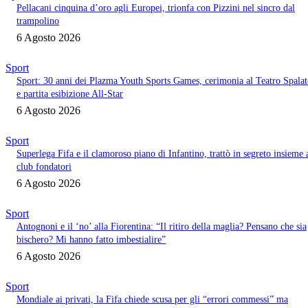
Pellacani cinquina d’oro agli Europei, trionfa con Pizzini nel sincro dal
trampolino
6 Agosto 2026
Sport
Sport: 30 anni dei Plazma Youth Sports Games, cerimonia al Teatro Spala
e partita esibizione All-Star
6 Agosto 2026
Sport
Superlega Fifa e il clamoroso piano di Infantino, trattò in segreto insieme 
club fondatori
6 Agosto 2026
Sport
Antognoni e il ‘no’ alla Fiorentina: “Il ritiro della maglia? Pensano che sia
bischero? Mi hanno fatto imbestialire”
6 Agosto 2026
Sport
Mondiale ai privati, la Fifa chiede scusa per gli “errori commessi” ma