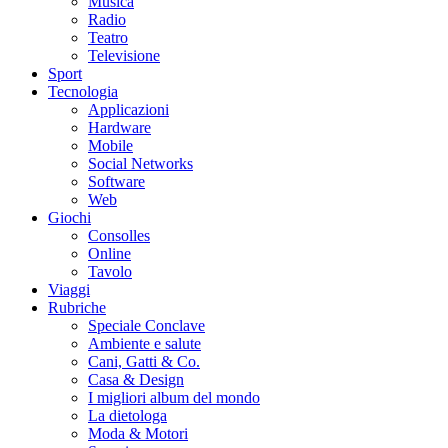
Musica
Radio
Teatro
Televisione
Sport
Tecnologia
Applicazioni
Hardware
Mobile
Social Networks
Software
Web
Giochi
Consolles
Online
Tavolo
Viaggi
Rubriche
Speciale Conclave
Ambiente e salute
Cani, Gatti & Co.
Casa & Design
I migliori album del mondo
La dietologa
Moda & Motori