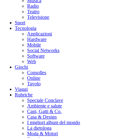
Musica
Radio
Teatro
Televisione
Sport
Tecnologia
Applicazioni
Hardware
Mobile
Social Networks
Software
Web
Giochi
Consolles
Online
Tavolo
Viaggi
Rubriche
Speciale Conclave
Ambiente e salute
Cani, Gatti & Co.
Casa & Design
I migliori album del mondo
La dietologa
Moda & Motori