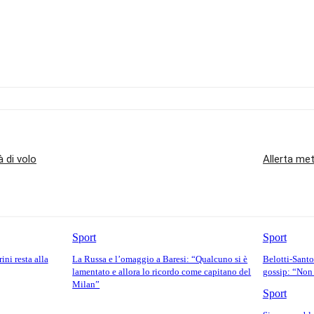
à di volo
Allerta met
Sport
Sport
ini resta alla
La Russa e l’omaggio a Baresi: “Qualcuno si è
Belotti-Santo
lamentato e allora lo ricordo come capitano del
gossip: “Non
Milan”
Sport