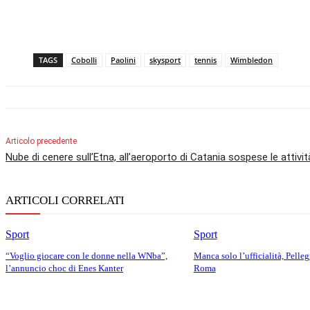
TAGS
Cobolli
Paolini
skysport
tennis
Wimbledon
Articolo precedente
Nube di cenere sull’Etna, all’aeroporto di Catania sospese le attivit
ARTICOLI CORRELATI
Sport
Sport
“Voglio giocare con le donne nella WNba”,
Manca solo l’ufficialità, Pellegr
l’annuncio choc di Enes Kanter
Roma