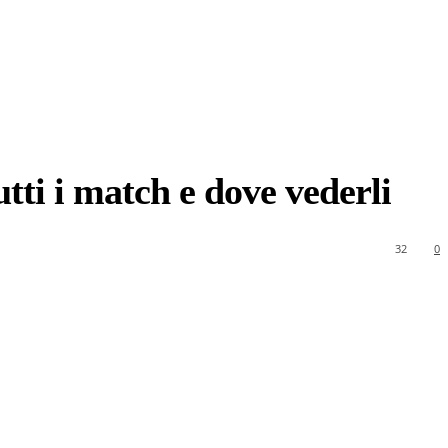
tti i match e dove vederli
32
0