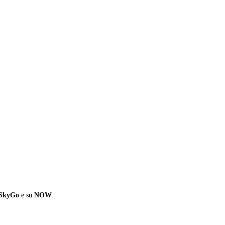
SkyGo
e su
NOW
.