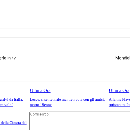
rla in tv
Mondial
Ultima Ora
Ultima Ora
rrivi da Italia.
Lecce, si sente male mentre nuota con gli amici:
Allarme Fiav
ero volo”
morto 19enne
turismo tra I
della Giostra del