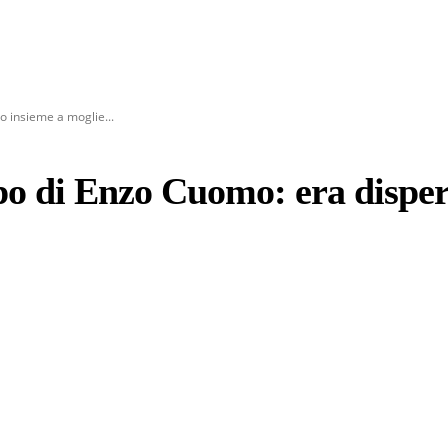
o insieme a moglie...
po di Enzo Cuomo: era dispers