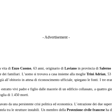
- Advertisement -
a vita di
Enzo Cuomo
, 63 anni, originario di
Laviano
in provincia di
Salerno
te dei familiari. L’uomo si trovava a casa insieme alla moglie
Trini Adrian
, 53
all’obitorio in attesa di riconoscimento ufficiale, spiegano le fonti. I tre erano 
estratto vivi padre e figlio dalle macerie di un edificio collassato, a quattro gi
oglia di 1.450 morti.
ravato da una persistente crisi politica ed economica. L’estrazione dei due supers
tela tra le strutture instabili. Un membro della
Protezione civile francese
ha d