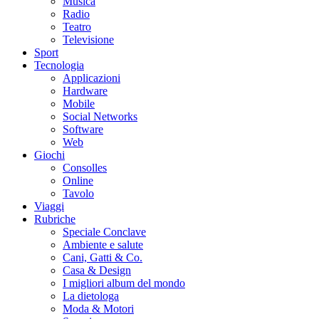
Musica
Radio
Teatro
Televisione
Sport
Tecnologia
Applicazioni
Hardware
Mobile
Social Networks
Software
Web
Giochi
Consolles
Online
Tavolo
Viaggi
Rubriche
Speciale Conclave
Ambiente e salute
Cani, Gatti & Co.
Casa & Design
I migliori album del mondo
La dietologa
Moda & Motori