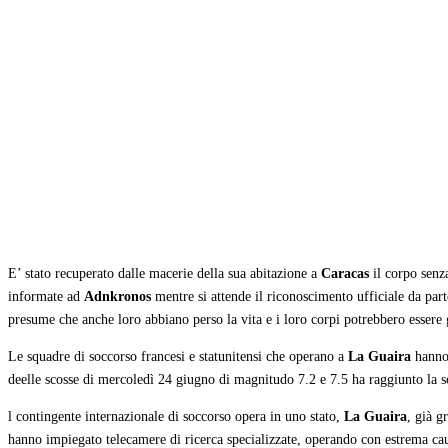
Condividi
E’ stato recuperato dalle macerie della sua abitazione a
Caracas
il corpo senz
informate ad
Adnkronos
mentre si attende il riconoscimento ufficiale da par
presume che anche loro abbiano perso la vita e i loro corpi potrebbero essere già 
Le squadre di soccorso francesi e statunitensi che operano a
La Guaira
hanno 
deelle scosse di mercoledì 24 giugno di magnitudo 7.2 e 7.5 ha raggiunto la s
l contingente internazionale di soccorso opera in uno stato,
La Guaira
, già g
hanno impiegato telecamere di ricerca specializzate, operando con estrema cau