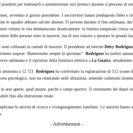
l possibile per reidratarli e somministrare vari farmaci durante il processo di 
esi, avvenuto il giorno precedente. I soccorritori hanno predisposto flebo e rim
ne le squadre abbiano salvato almeno 33 persone durante il fine settimana, decine
nire vittime in vita diminuiscono drasticamente: la finestra temporale critica v
sentire delle persone sotto le macerie, ma di non riuscire a spostare le pesanti la
i sono collassati in cumuli di macerie. Il presidente ad interim
Delcy Rodrigue
verranno sospese. Manteniamo sempre la speranza”
.
Rodriguez
ha inoltre annunc
riore settimana e il ripristino della fornitura elettrica a
La Guaira
, attualmente 
ati ammonta a 12.721.
Rodríguez
ha confermato la registrazione di 512 scosse di
stress psicologico, non sta rientrando nelle abitazioni, temendo cedimenti struttur
 in aree aperte, quali piazze, parchi e campi sportivi. Il censimento dei danni inf
bili fino alla distruzione totale.
omplicano le attività di ricerca e ricongiungimento familiare. Le autorità hanno at
a.
- Advertisement -