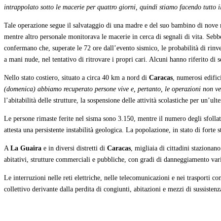
intrappolato sotto le macerie per quattro giorni, quindi stiamo facendo tutto i
Tale operazione segue il salvataggio di una madre e del suo bambino di nove m
mentre altro personale monitorava le macerie in cerca di segnali di vita. Sebbe
confermano che, superate le 72 ore dall’evento sismico, le probabilità di rinve
a mani nude, nel tentativo di ritrovare i propri cari. Alcuni hanno riferito di 
Nello stato costiero, situato a circa 40 km a nord di
Caracas
, numerosi edific
(domenica) abbiamo recuperato persone vive e, pertanto, le operazioni non 
l’abitabilità delle strutture, la sospensione delle attività scolastiche per un’ulte
Le persone rimaste ferite nel sisma sono 3.150, mentre il numero degli sfoll
attesta una persistente instabilità geologica. La popolazione, in stato di forte 
A
La Guaira
e in diversi distretti di
Caracas
, migliaia di cittadini stazionano
abitativi, strutture commerciali e pubbliche, con gradi di danneggiamento varia
Le interruzioni nelle reti elettriche, nelle telecomunicazioni e nei trasporti c
collettivo derivante dalla perdita di congiunti, abitazioni e mezzi di sussistenz