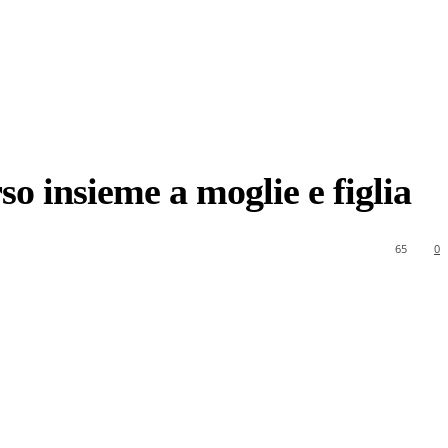
o insieme a moglie e figlia
65
0