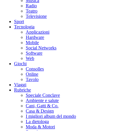
Musica
Radio
Teatro
Televisione
Sport
Tecnologia
Applicazioni
Hardware
Mobile
Social Networks
Software
Web
Giochi
Consolles
Online
Tavolo
Viaggi
Rubriche
Speciale Conclave
Ambiente e salute
Cani, Gatti & Co.
Casa & Design
I migliori album del mondo
La dietologa
Moda & Motori