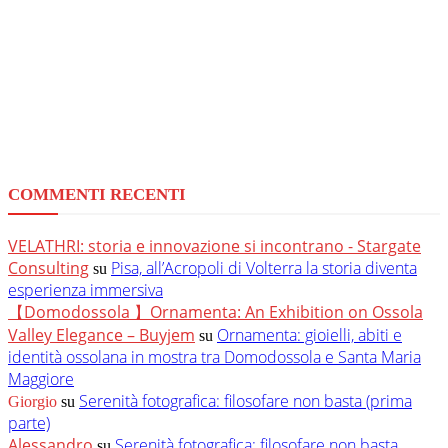
COMMENTI RECENTI
VELATHRI: storia e innovazione si incontrano - Stargate
Consulting
Pisa, all’Acropoli di Volterra la storia diventa
su
esperienza immersiva
【Domodossola 】Ornamenta: An Exhibition on Ossola
Valley Elegance – Buyjem
Ornamenta: gioielli, abiti e
su
identità ossolana in mostra tra Domodossola e Santa Maria
Maggiore
Serenità fotografica: filosofare non basta (prima
Giorgio
su
parte)
Alessandro
Serenità fotografica: filosofare non basta
su