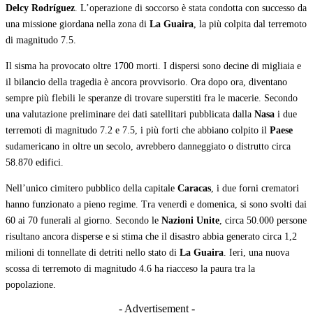
Delcy Rodríguez
. L’operazione di soccorso è stata condotta con successo da
una missione giordana nella zona di
La Guaira
, la più colpita dal terremoto
di magnitudo 7.5.
Il sisma ha provocato oltre 1700 morti. I dispersi sono decine di migliaia e
il bilancio della tragedia è ancora provvisorio. Ora dopo ora, diventano
sempre più flebili le speranze di trovare superstiti fra le macerie. Secondo
una valutazione preliminare dei dati satellitari pubblicata dalla
Nasa
i due
terremoti di magnitudo 7.2 e 7.5, i più forti che abbiano colpito il
Paese
sudamericano in oltre un secolo, avrebbero danneggiato o distrutto circa
58.870 edifici.
Nell’unico cimitero pubblico della capitale
Caracas
, i due forni crematori
hanno funzionato a pieno regime. Tra venerdì e domenica, si sono svolti dai
60 ai 70 funerali al giorno. Secondo le
Nazioni Unite
, circa 50.000 persone
risultano ancora disperse e si stima che il disastro abbia generato circa 1,2
milioni di tonnellate di detriti nello stato di
La Guaira
. Ieri, una nuova
scossa di terremoto di magnitudo 4.6 ha riacceso la paura tra la
popolazione.
- Advertisement -