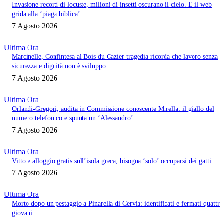
Invasione record di locuste, milioni di insetti oscurano il cielo. E il web
grida alla ‘piaga biblica’
7 Agosto 2026
Ultima Ora
Marcinelle, Confintesa al Bois du Cazier tragedia ricorda che lavoro senza
sicurezza e dignità non è sviluppo
7 Agosto 2026
Ultima Ora
Orlandi-Gregori, audita in Commissione conoscente Mirella: il giallo del
numero telefonico e spunta un ‘Alessandro’
7 Agosto 2026
Ultima Ora
Vitto e alloggio gratis sull’isola greca, bisogna ‘solo’ occuparsi dei gatti
7 Agosto 2026
Ultima Ora
Morto dopo un pestaggio a Pinarella di Cervia: identificati e fermati quatt
giovani