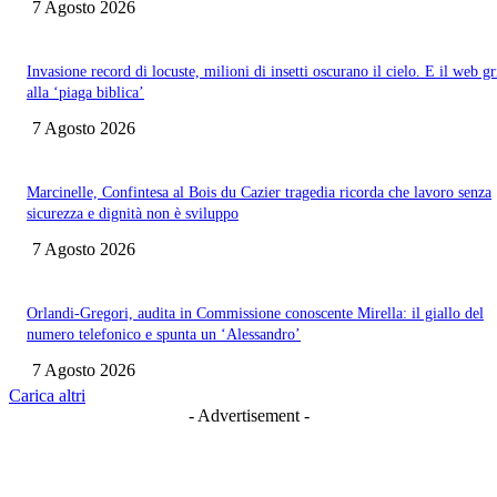
7 Agosto 2026
Invasione record di locuste, milioni di insetti oscurano il cielo. E il web gr
alla ‘piaga biblica’
7 Agosto 2026
Marcinelle, Confintesa al Bois du Cazier tragedia ricorda che lavoro senza
sicurezza e dignità non è sviluppo
7 Agosto 2026
Orlandi-Gregori, audita in Commissione conoscente Mirella: il giallo del
numero telefonico e spunta un ‘Alessandro’
7 Agosto 2026
Carica altri
- Advertisement -