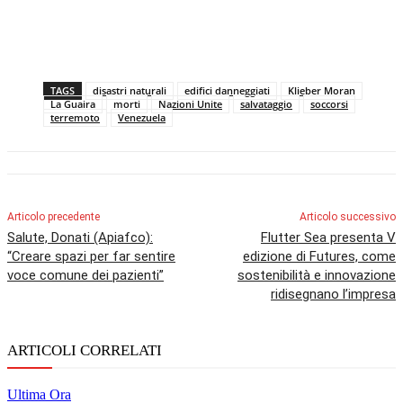
TAGS
disastri naturali
edifici danneggiati
Klieber Moran
La Guaira
morti
Nazioni Unite
salvataggio
soccorsi
terremoto
Venezuela
Articolo precedente
Articolo successivo
Salute, Donati (Apiafco):
Flutter Sea presenta V
“Creare spazi per far sentire
edizione di Futures, come
voce comune dei pazienti”
sostenibilità e innovazione
ridisegnano l’impresa
ARTICOLI CORRELATI
Ultima Ora