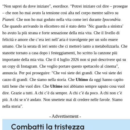
“Non saprei da dove iniziare”, esordisce. “Potrei iniziare col dire – prosegue
– che non ho mai avuto la tensione cosi alta nel corpo mentre salivo su
Pianeti
. Che non ho mai goduto nella vita come ieri durante
Ipocondria
.
Che quando arrivando in elicottero mi è stato detto ‘Nic guarda a sinistra’
ho avuto la più strana e forte sensazione della mia vita. Che il livello di
felicità e amore che c’era ieri nell’aria è travolgente per un solo essere
umano. Che la serata di ieri sento che ci metterò tanto a metabolizzarla. Che
stanotte tornato a casa dopo i festeggiamenti, ho scritto la canzone più
importante della mia vita. Che il 4 luglio 2026 non si può descrivere qui su
un copy di Instagram. Che voglio portare questo spettacolo al cinema”,
annuncia. Per poi proseguire: “Che voi siete dei grandi. Che voi siete dei
cazzo di grandi. Che siamo nella storia. Che
Ultimo
da oggi hanno capito
tutti bene che vuol dire. Che
Ultimo
noi abbiamo sempre saputo cosa vuol
dire. Grazie a tutti. A chi c’è da sempre. A chi c’è da poco. A chi non c’è
più. A chi se n’è andato. Non smettete mai di credere nelle favole. Siamo
nella storia”.
- Advertisement -