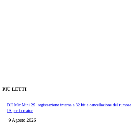
PIÙ LETTI
DJI Mic Mini 2S: registrazione interna a 32 bit e cancellazione del rumore
IA per i creator
9 Agosto 2026