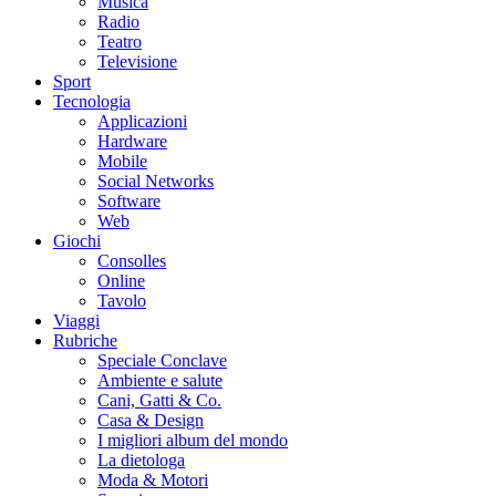
Musica
Radio
Teatro
Televisione
Sport
Tecnologia
Applicazioni
Hardware
Mobile
Social Networks
Software
Web
Giochi
Consolles
Online
Tavolo
Viaggi
Rubriche
Speciale Conclave
Ambiente e salute
Cani, Gatti & Co.
Casa & Design
I migliori album del mondo
La dietologa
Moda & Motori