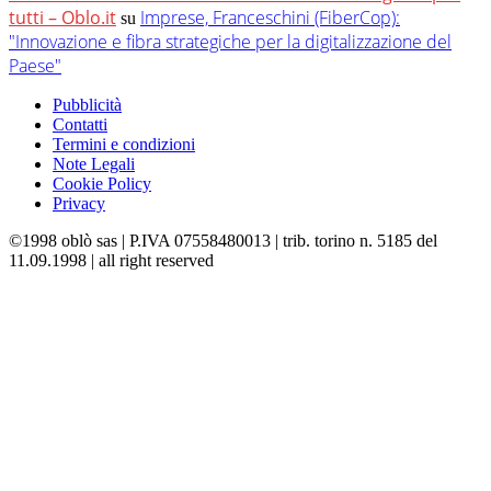
tutti – Oblo.it
Imprese, Franceschini (FiberCop):
su
"Innovazione e fibra strategiche per la digitalizzazione del
Paese"
Pubblicità
Contatti
Termini e condizioni
Note Legali
Cookie Policy
Privacy
©1998 oblò sas | P.IVA 07558480013 | trib. torino n. 5185 del
11.09.1998 | all right reserved