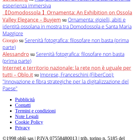
esperienza immersiva
【Domodossola 】Ornamenta: An Exhibition on Ossola
Valley Elegance – Buyjem
Ornamenta: gioielli, abiti e
su
identità ossolana in mostra tra Domodossola e Santa Maria
Maggiore
Serenità fotografica: filosofare non basta (prima
Giorgio
su
parte)
Alessandro
Serenità fotografica: filosofare non basta
su
(prima parte)
Internet e territorio nazionale: la rete non è uguale per
tutti – Oblo.it
Imprese, Franceschini (FiberCop):
su
"Innovazione e fibra strategiche per la digitalizzazione del
Paese"
Pubblicità
Contatti
Termini e condizioni
Note Legali
Cookie Policy
Privacy
©1998 oblò sas | P.IVA 07558480013 | trib. torino n. 5185 del