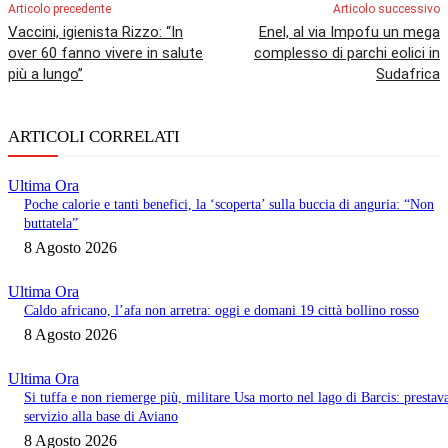
Articolo precedente
Articolo successivo
Vaccini, igienista Rizzo: “In
Enel, al via Impofu un mega
over 60 fanno vivere in salute
complesso di parchi eolici in
più a lungo”
Sudafrica
ARTICOLI CORRELATI
Ultima Ora
Poche calorie e tanti benefici, la ‘scoperta’ sulla buccia di anguria: “Non
buttatela”
8 Agosto 2026
Ultima Ora
Caldo africano, l’afa non arretra: oggi e domani 19 città bollino rosso
8 Agosto 2026
Ultima Ora
Si tuffa e non riemerge più, militare Usa morto nel lago di Barcis: prestav
servizio alla base di Aviano
8 Agosto 2026