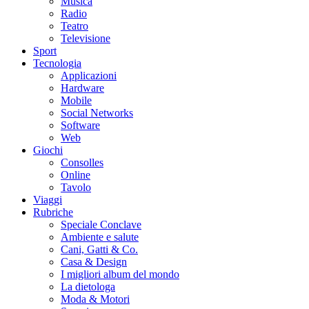
Musica
Radio
Teatro
Televisione
Sport
Tecnologia
Applicazioni
Hardware
Mobile
Social Networks
Software
Web
Giochi
Consolles
Online
Tavolo
Viaggi
Rubriche
Speciale Conclave
Ambiente e salute
Cani, Gatti & Co.
Casa & Design
I migliori album del mondo
La dietologa
Moda & Motori