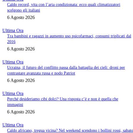
Caldo record, vita con l’aria condizionata: ecco quali climatizzatori
scelgono gli italiani
6 Agosto 2026
Ultima Ora
Tra bambini e ragazzi in aumento uso psicofarmaci, consumi triplicati dal
2016
6 Agosto 2026
Ultima Ora
Ucraina, il futuro del conflitto passa dalla battaglia dei cieli: droni per
contrastare avanzata russa e nodo Patriot
6 Agosto 2026
Ultima Ora
Perché desideriamo cibi dolci? Una risposta c’è e non è quella che
immagini
6 Agosto 2026
Ultima Ora
Caldo africano, tregua vicina? Nel weekend scendono i bollini rossi, sabat