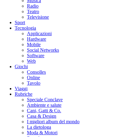
Musica
Radio
Teatro
Televisione
Sport
Tecnologia
Applicazioni
Hardware
Mobile
Social Networks
Software
Web
Giochi
Consolles
Online
Tavolo
Viaggi
Rubriche
Speciale Conclave
Ambiente e salute
Cani, Gatti & Co.
Casa & Design
I migliori album del mondo
La dietologa
Moda & Motori