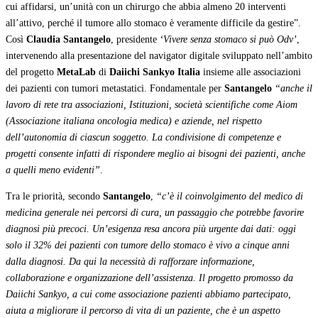
cui affidarsi, un’unità con un chirurgo che abbia almeno 20 interventi
all’attivo, perché il tumore allo stomaco è veramente difficile da gestire”.
Così
Claudia Santangelo
, presidente
‘Vivere senza stomaco si può Odv’
,
intervenendo alla presentazione del navigator digitale sviluppato nell’ambito
del progetto
MetaLab
di
Daiichi Sankyo Italia
insieme alle associazioni
dei pazienti con tumori metastatici. Fondamentale per
Santangelo
“anche il
lavoro di rete tra associazioni, Istituzioni, società scientifiche come Aiom
(Associazione italiana oncologia medica) e aziende, nel rispetto
dell’autonomia di ciascun soggetto. La condivisione di competenze e
progetti consente infatti di rispondere meglio ai bisogni dei pazienti, anche
a quelli meno evidenti”
.
Tra le priorità, secondo
Santangelo
,
“c’è il coinvolgimento del medico di
medicina generale nei percorsi di cura, un passaggio che potrebbe favorire
diagnosi più precoci. Un’esigenza resa ancora più urgente dai dati: oggi
solo il 32% dei pazienti con tumore dello stomaco è vivo a cinque anni
dalla diagnosi. Da qui la necessità di rafforzare informazione,
collaborazione e organizzazione dell’assistenza. Il progetto promosso da
Daiichi Sankyo, a cui come associazione pazienti abbiamo partecipato,
aiuta a migliorare il percorso di vita di un paziente, che è un aspetto