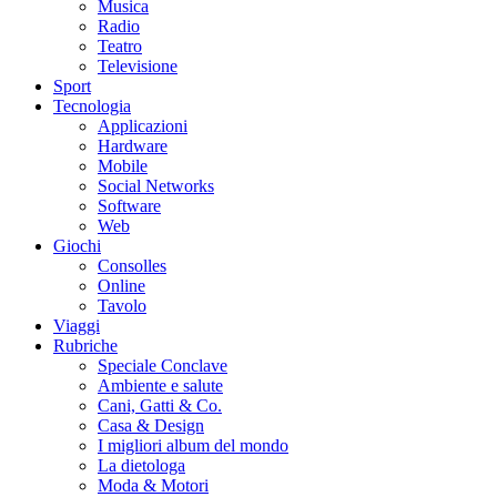
Musica
Radio
Teatro
Televisione
Sport
Tecnologia
Applicazioni
Hardware
Mobile
Social Networks
Software
Web
Giochi
Consolles
Online
Tavolo
Viaggi
Rubriche
Speciale Conclave
Ambiente e salute
Cani, Gatti & Co.
Casa & Design
I migliori album del mondo
La dietologa
Moda & Motori