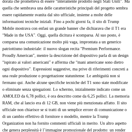
dorata che prometteva di essere “interamente prodotto negli Stati Uniti”. Ma
quella che sembrava una delle caratteristiche principali del progetto sembra
essere rapidamente svanita dal sito ufficiale, insieme a molte delle
informazioni tecniche iniziali. Fino a pochi giorni fa, il sito di Trump
Mobile mostrava con enfasi un grande banner che dichiarava che il T1 era
“Made in the USA”. Oggi, quella dicitura è scomparsa. Al suo posto, è
comparsa una comunicazione molto più vaga, improntata a un generico
patriottismo industriale: il nuovo slogan recita “Premium Performance.
Proudly American”, mentre la descrizione del dispositivo parla di un design
“ispirato ai valori americani” e afferma che “mani americane sono dietro
ogni dispositivo”. Espressioni suggestive, ma prive di riferimenti concreti a
una reale produzione o progettazione statunitense. Le ambiguità non si
fermano qui. Anche alcune specifiche tecniche del T1 sono state modificate
o eliminate senza spiegazioni. Lo schermo, inizialmente indicato come un
AMOLED da 6,78 pollici, è ora descritto come da 6,25 pollici. La memoria
RAM, che al lancio era di 12 GB, non viene più menzionata affatto. Il sito
ufficiale non chiarisce se si tratti di un semplice errore di comunicazione o
di un cambio effettivo di fornitore o modello, mentre la Trump
Organization non ha fornito commenti ufficiali in merito. Un altro aspetto
che genera perplessità è l’immagine promozionale del prodotto: un render