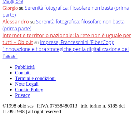
Maggiore
Serenità fotografica: filosofare non basta (prima
Giorgio
su
parte)
Alessandro
Serenità fotografica: filosofare non basta
su
(prima parte)
Internet e territorio nazionale: la rete non è uguale per
tutti – Oblo.it
Imprese, Franceschini (FiberCop):
su
"Innovazione e fibra strategiche per la digitalizzazione del
Paese"
Pubblicità
Contatti
Termini e condizioni
Note Legali
Cookie Policy
Privacy
©1998 oblò sas | P.IVA 07558480013 | trib. torino n. 5185 del
11.09.1998 | all right reserved