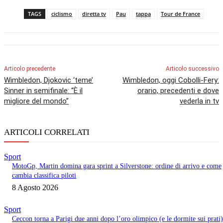
TAGS
ciclismo
diretta tv
Pau
tappa
Tour de France
Articolo precedente
Articolo successivo
Wimbledon, Djokovic ‘teme’
Wimbledon, oggi Cobolli-Fery:
Sinner in semifinale: “È il
orario, precedenti e dove
migliore del mondo”
vederla in tv
ARTICOLI CORRELATI
Sport
MotoGp, Martin domina gara sprint a Silverstone: ordine di arrivo e come
cambia classifica piloti
8 Agosto 2026
Sport
Ceccon torna a Parigi due anni dopo l’oro olimpico (e le dormite sui prati)