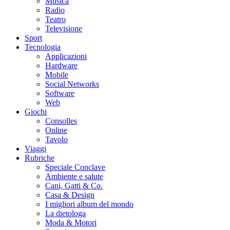
Musica
Radio
Teatro
Televisione
Sport
Tecnologia
Applicazioni
Hardware
Mobile
Social Networks
Software
Web
Giochi
Consolles
Online
Tavolo
Viaggi
Rubriche
Speciale Conclave
Ambiente e salute
Cani, Gatti & Co.
Casa & Design
I migliori album del mondo
La dietologa
Moda & Motori