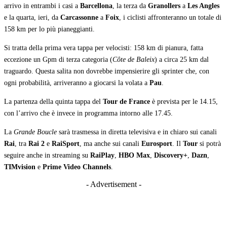
arrivo in entrambi i casi a
Barcellona
, la terza da
Granollers
a
Les Angles
e la quarta, ieri, da
Carcassonne
a
Foix
, i ciclisti affronteranno un totale di
158 km per lo più pianeggianti.
Si tratta della prima vera tappa per velocisti: 158 km di pianura, fatta
eccezione un Gpm di terza categoria (
Côte de Baleix
) a circa 25 km dal
traguardo. Questa salita non dovrebbe impensierire gli sprinter che, con
ogni probabilità, arriveranno a giocarsi la volata a
Pau
.
La partenza della quinta tappa del
Tour de France
è prevista per le 14.15,
con l’arrivo che è invece in programma intorno alle 17.45.
La
Grande Boucle
sarà trasmessa in diretta televisiva e in chiaro sui canali
Rai
, tra
Rai 2
e
RaiSport
, ma anche sui canali
Eurosport
. Il
Tour
si potrà
seguire anche in streaming su
RaiPlay
,
HBO Max
,
Discovery+
,
Dazn
,
TIMvision
e
Prime Video Channels
.
- Advertisement -