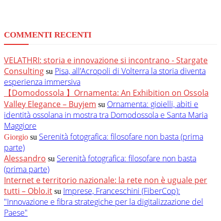
COMMENTI RECENTI
VELATHRI: storia e innovazione si incontrano - Stargate
Consulting
Pisa, all’Acropoli di Volterra la storia diventa
su
esperienza immersiva
【Domodossola 】Ornamenta: An Exhibition on Ossola
Valley Elegance – Buyjem
Ornamenta: gioielli, abiti e
su
identità ossolana in mostra tra Domodossola e Santa Maria
Maggiore
Serenità fotografica: filosofare non basta (prima
Giorgio
su
parte)
Alessandro
Serenità fotografica: filosofare non basta
su
(prima parte)
Internet e territorio nazionale: la rete non è uguale per
tutti – Oblo.it
Imprese, Franceschini (FiberCop):
su
"Innovazione e fibra strategiche per la digitalizzazione del
Paese"